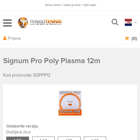
|
|
Servis reketa
Dobro je znati
Opči uvjeti
Prijava
(0)
Signum Pro Poly Plasma 12m
Kod proizvoda: SGPPP12
Odaberite verziju:
Debljina žice