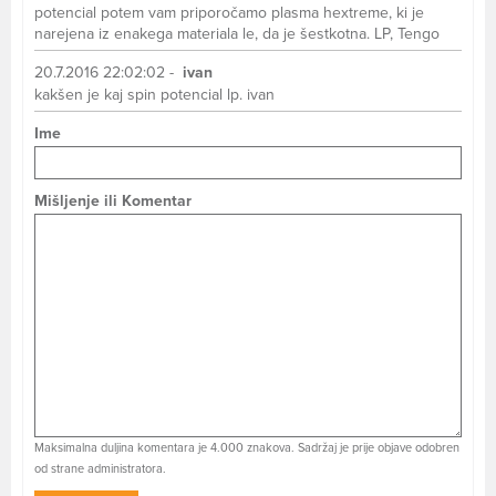
potencial potem vam priporočamo plasma hextreme, ki je
narejena iz enakega materiala le, da je šestkotna. LP, Tengo
20.7.2016 22:02:02 -
ivan
kakšen je kaj spin potencial lp. ivan
Ime
Mišljenje ili Komentar
Maksimalna duljina komentara je 4.000 znakova. Sadržaj je prije objave odobren
od strane administratora.