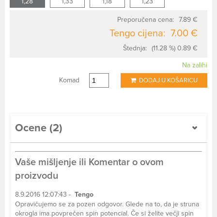
1,28
1,33
1,18
1,23
Preporučena cena:
7.89 €
Tengo cijena:
7.00 €
Štednja:
(11.28 %) 0.89 €
Na zalihi
Komad
DODAJ U KOŠARICU
Ocene (2)
Vaše mišljenje ili Komentar o ovom
proizvodu
8.9.2016 12:07:43 -
Tengo
Opravičujemo se za pozen odgovor. Glede na to, da je struna
okrogla ima povprečen spin potencial. Če si želite večji spin