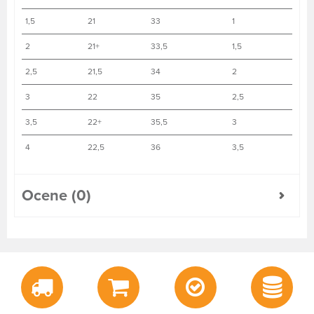
1,5
21
33
1
2
21+
33,5
1,5
2,5
21,5
34
2
3
22
35
2,5
3,5
22+
35,5
3
4
22,5
36
3,5
Ocene (0)