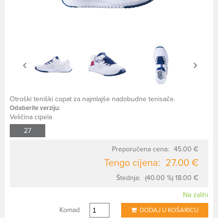
Otroški teniški copat za najmlajše nadobudne tenisače.
Odaberite verziju:
Veličina cipela
27
Preporučena cena:
45.00 €
Tengo cijena:
27.00 €
Štednja:
(40.00 %) 18.00 €
Na zalihi
Komad
DODAJ U KOŠARICU