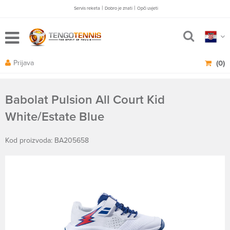
|
|
Servis reketa
Dobro je znati
Opči uvjeti
Prijava
(0)
Babolat Pulsion All Court Kid
White/Estate Blue
Kod proizvoda: BA205658