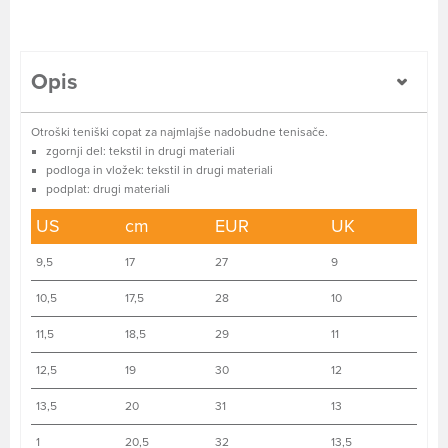
Opis
Otroški teniški copat za najmlajše nadobudne tenisače.
zgornji del: tekstil in drugi materiali
podloga in vložek: tekstil in drugi materiali
podplat: drugi materiali
US
cm
EUR
UK
9,5
17
27
9
10,5
17,5
28
10
11,5
18,5
29
11
12,5
19
30
12
13,5
20
31
13
1
20,5
32
13,5