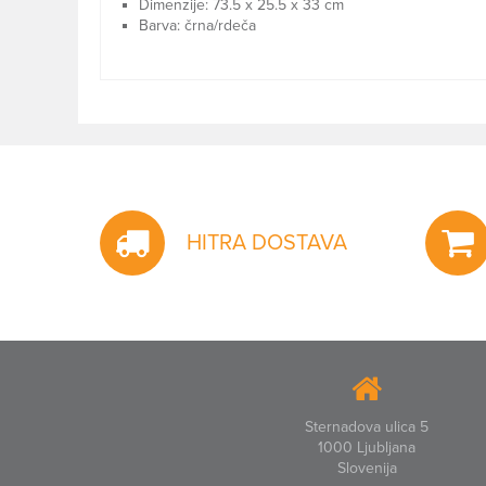
Dimenzije: 73.5 x 25.5 x 33 cm
Barva: črna/rdeča
HITRA DOSTAVA
Sternadova ulica 5
1000 Ljubljana
Slovenija