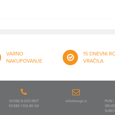
VARNO
15 DNEVNI R
NAKUPOVANJE
VRAČILA
00386 8-205-1807
info@tengo.si
PON |
00386 1-512-80-50
SRIJE
SUBO