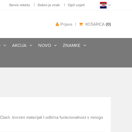
|
|
Servis reketa
Dobro je znati
Opči uvjeti
(0)
Prijava
|
KOŠARICA
O
AKCIJA
NOVO
ZNAMKE
lash. Izvrstni materijali I odlična funkcionalnost s mnogo