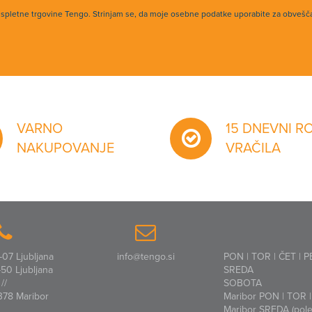
h spletne trgovine Tengo. Strinjam se, da moje osebne podatke uporabite za obvešč
VARNO
15 DNEVNI R
NAKUPOVANJE
VRAČILA
07 Ljubljana
info@tengo.si
PON | TOR | ČET | P
50 Ljubljana
SREDA
//
SOBOTA
378 Maribor
Maribor PON | TOR | 
Maribor SREDA (polet