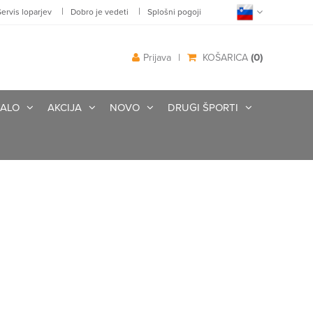
|
|
Servis loparjev
Dobro je vedeti
Splošni pogoji
(0)
Prijava
|
KOŠARICA
ALO
AKCIJA
NOVO
DRUGI ŠPORTI