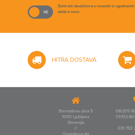
Želim biti obveščen/a o novostih in ugodnosti
obliki e-novic.
HITRA DOSTAVA
Sternadova ulica 5
08/205-18-
1000 Ljubljana
01/512-80-
Slovenjia
//
031 753 
Osojnikova 4a