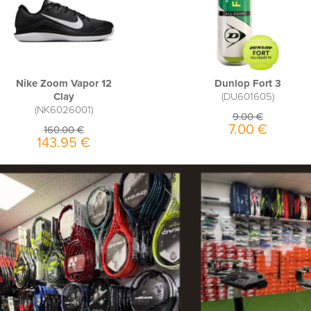
Nike Zoom Vapor 12
Dunlop Fort 3
Clay
DU601605
NK6026001
9.00 €
7.00 €
160.00 €
143.95 €