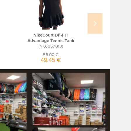
NikeCourt Dri-FIT
Tourna Me
Advantage Tennis Tank
pac
NK6657010
TO98
55.00 €
10.0
49.45 €
7.00