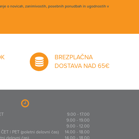
anje o novicah, zanimivostih, posebnih ponudbah in ugodnostih v
OK
BREZPLAČNA
DOSTAVA NAD 65€
ET
9.00 - 17.00
9.00 - 19.00
9.00 - 12.00
ČET | PET (poletni delovni čas)
14.00 - 18.00
ni delovni čas)
14.00 - 18.00