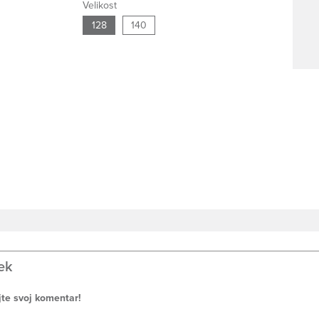
Velikost
128
140
ek
jte svoj komentar!