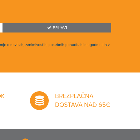
PRIJAVI
anje o novicah, zanimivostih, posebnih ponudbah in ugodnostih v
OK
BREZPLAČNA
DOSTAVA NAD 65€