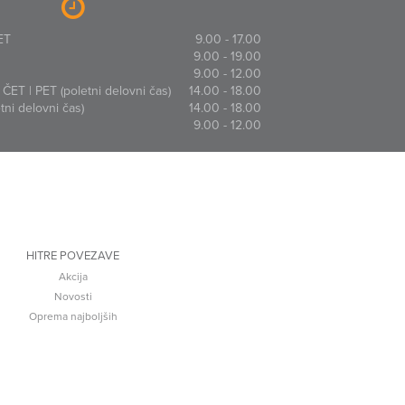
ET
9.00 - 17.00
9.00 - 19.00
9.00 - 12.00
ČET | PET (poletni delovni čas)
14.00 - 18.00
ni delovni čas)
14.00 - 18.00
9.00 - 12.00
HITRE POVEZAVE
Akcija
Novosti
Oprema najboljših