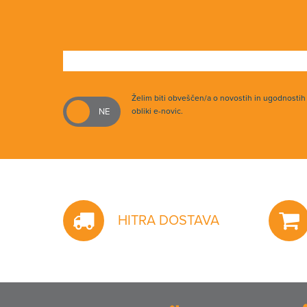
Želim biti obveščen/a o novostih in ugodnosti
obliki e-novic.
HITRA DOSTAVA