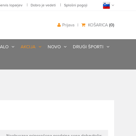
|
|
Servis loparjev
Dobro je vedeti
Splošni pogoji
(0)
Prijava
|
KOŠARICA
ALO
AKCIJA
NOVO
DRUGI ŠPORTI
Neobvezna priporočena prodajna cena dobavitelja: