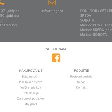
07 Ljubljana
info@tengo.si
PON | TOR | ČET | P
50 Ljubljana
SREDA
//
SOBOTA
378 Maribor
Maribor PON | TOR | 
Maribor SREDA (polet
Maribor SOBOTA
SLEDITE NAM
NAKUPOVANJE
PODJETJE
Kako naročiti
Poslovni podatki
Plačilo in dostava
Servis
Vračila izdelkov
Kontakt
Reklamacija
Zasebnost podatkov
Moj profil