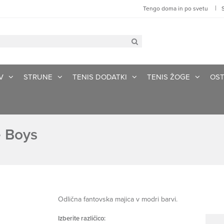
|
Tengo doma in po svetu
V
STRUNE
TENIS DODATKI
TENIS ŽOGE
OST
e Boys
Odlična fantovska majica v modri barvi.
Izberite različico: