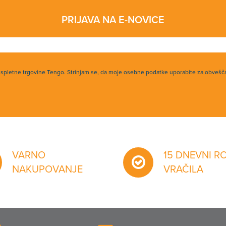
PRIJAVA NA E-NOVICE
h spletne trgovine Tengo. Strinjam se, da moje osebne podatke uporabite za obvešč
VARNO
15 DNEVNI R
NAKUPOVANJE
VRAČILA