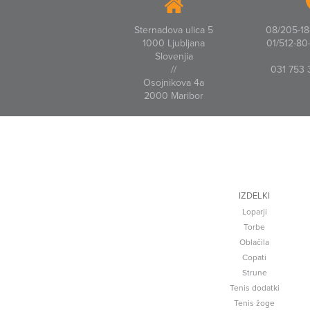
Sternadova ulica 5
08/205-18-
1000 Ljubljana
01/512-80-
Slovenjia
//
031 753 
Osojnikova 4a
2000 Maribor
IZDELKI
Loparji
Torbe
Oblačila
Copati
Strune
Tenis dodatki
Tenis žoge