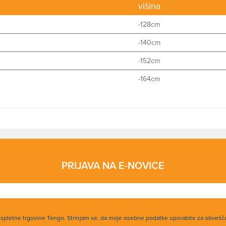
višina
-128cm
-140cm
-152cm
-164cm
PRIJAVA NA E-NOVICE
h spletne trgovine Tengo. Strinjam se, da moje osebne podatke uporabite za obvešč