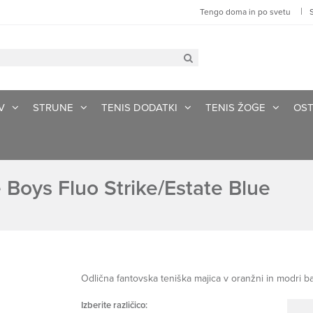
|
Tengo doma in po svetu
V
STRUNE
TENIS DODATKI
TENIS ŽOGE
OST
Boys Fluo Strike/Estate Blue
Odlična fantovska teniška majica v oranžni in modri ba
Izberite različico: