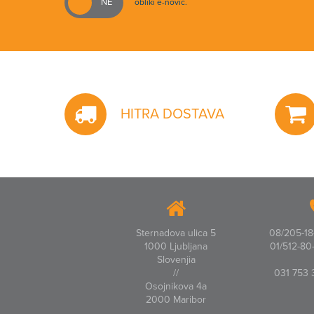
obliki e-novic.
HITRA DOSTAVA
Sternadova ulica 5
08/205-18-
1000 Ljubljana
01/512-80-
Slovenjia
//
031 753 
Osojnikova 4a
2000 Maribor