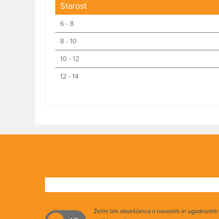
Starost
6 - 8
8 - 10
10 - 12
12 - 14
Želim biti obveščen/a o novostih in ugodnosti