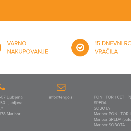
VARNO
15 DNEVNI R
NAKUPOVANJE
VRAČILA
07 Ljubljana
info@tengo.si
PON | TOR | ČET | P
50 Ljubljana
SREDA
//
SOBOTA
378 Maribor
Maribor PON | TOR | 
Maribor SREDA (polet
Maribor SOBOTA