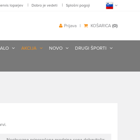
|
|
Servis loparjev
Dobro je vedeti
Splošni pogoji
(0)
Prijava
|
KOŠARICA
ALO
AKCIJA
NOVO
DRUGI ŠPORTI
rvi.
Neobvezna priporočena prodajna cena dobavitelja: