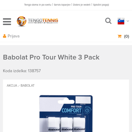
|
|
|
Tengo doma in po svetu
Servis loparjev
Dobro je vedeti
Splošni pogoji
Prijava
(0)
Babolat Pro Tour White 3 Pack
Koda izdelka: 138757
AKCIJA
BABOLAT