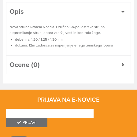
Opis
Nova struna Rafaela Nadala. Odlična Co-poliestrska struna,
nepremikanje strun, dobra vzdržljivost in kontrola žoge.
debelina: 1.20 / 1.25 / 1.30mm
dolžina: 12m zadošča za napenjanje enega teniškega lopara
Ocene (0)
PRIJAVA NA E-NOVICE
PRIJAVI