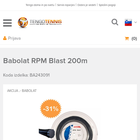
|
|
|
Tengo doma in po svetu
Servis loparjev
Dobro je vedeti
Splošni pogoji
Prijava
(0)
Babolat RPM Blast 200m
Koda izdelka: BA243091
AKCIJA
BABOLAT