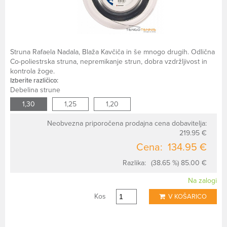
Struna Rafaela Nadala, Blaža Kavčiča in še mnogo drugih. Odlična
Co-poliestrska struna, nepremikanje strun, dobra vzdržljivost in
kontrola žoge.
Izberite različico:
Debelina strune
1,30
1,25
1,20
Neobvezna priporočena prodajna cena dobavitelja:
219.95 €
Cena:
134.95 €
Razlika:
(38.65 %) 85.00 €
Na zalogi
Kos
V KOŠARICO