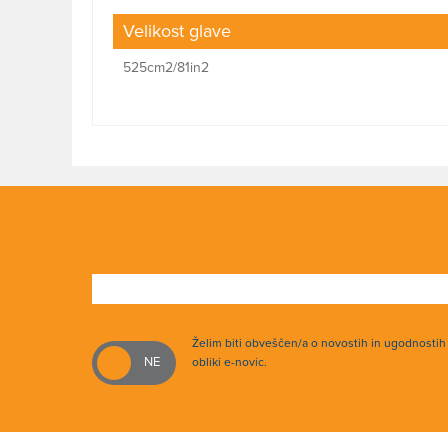
Velikost glave
525cm2/81in2
Želim biti obveščen/a o novostih in ugodnosti
obliki e-novic.