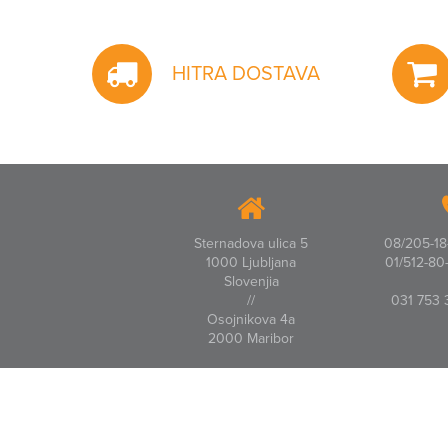
HITRA DOSTAVA
Sternadova ulica 5
08/205-18-
1000 Ljubljana
01/512-80-
Slovenjia
//
031 753 
Osojnikova 4a
2000 Maribor