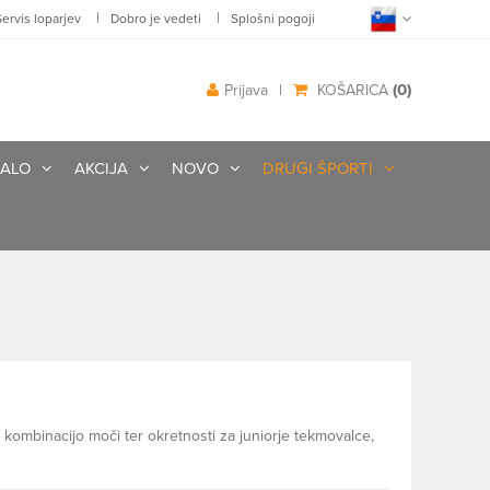
|
|
Servis loparjev
Dobro je vedeti
Splošni pogoji
(0)
Prijava
|
KOŠARICA
ALO
AKCIJA
NOVO
DRUGI ŠPORTI
o kombinacijo moči ter okretnosti za juniorje tekmovalce,