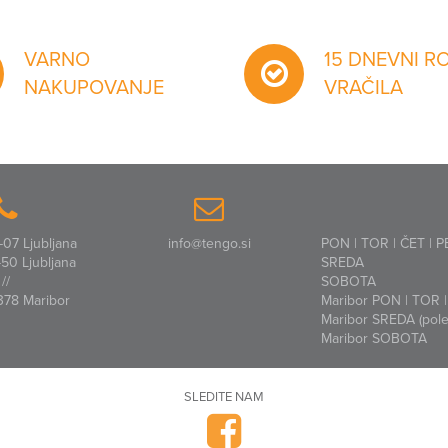
VARNO
15 DNEVNI R
NAKUPOVANJE
VRAČILA
07 Ljubljana
info@tengo.si
PON | TOR | ČET | P
50 Ljubljana
SREDA
//
SOBOTA
378 Maribor
Maribor PON | TOR | 
Maribor SREDA (polet
Maribor SOBOTA
SLEDITE NAM