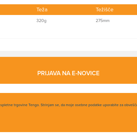
Teža
Težišče
320g
275mm
PRIJAVA NA E-NOVICE
h spletne trgovine Tengo. Strinjam se, da moje osebne podatke uporabite za obvešč