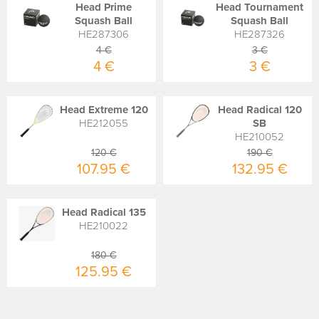
Head Prime
Head Tournament
Squash Ball
Squash Ball
HE287306
HE287326
4 €
3 €
4 €
3 €
Head Extreme 120
Head Radical 120
HE212055
SB
HE210052
120 €
190 €
107.95 €
132.95 €
Head Radical 135
HE210022
180 €
125.95 €