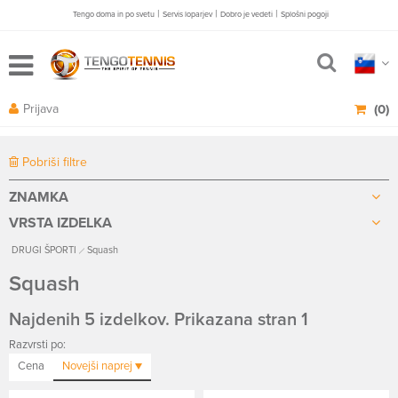
|
|
|
Tengo doma in po svetu
Servis loparjev
Dobro je vedeti
Splošni pogoji
Prijava
(0)
Pobriši filtre
ZNAMKA
VRSTA IZDELKA
DRUGI ŠPORTI
Squash
Squash
Najdenih 5 izdelkov. Prikazana stran 1
Razvrsti po:
Cena
Novejši
naprej