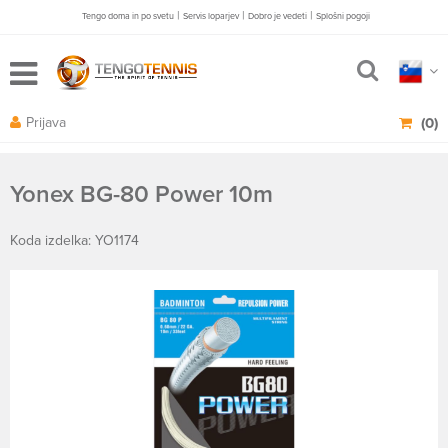
|
|
|
Tengo doma in po svetu
Servis loparjev
Dobro je vedeti
Splošni pogoji
Prijava
(0)
Yonex BG-80 Power 10m
Koda izdelka: YO1174