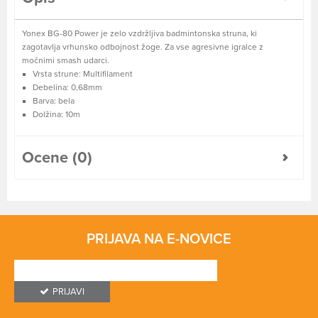
Yonex BG-80 Power je zelo vzdržljiva badmintonska struna, ki
zagotavlja vrhunsko odbojnost žoge. Za vse agresivne igralce z
močnimi smash udarci.
Vrsta strune: Multifilament
Debelina: 0,68mm
Barva: bela
Dolžina: 10m
Ocene (0)
PRIJAVA NA E-NOVICE
PRIJAVI