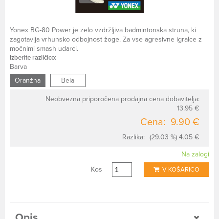
Yonex BG-80 Power je zelo vzdržljiva badmintonska struna, ki
zagotavlja vrhunsko odbojnost žoge. Za vse agresivne igralce z
močnimi smash udarci.
Izberite različico:
Barva
Oranžna
Bela
Neobvezna priporočena prodajna cena dobavitelja:
13.95 €
Cena:
9.90 €
Razlika:
(29.03 %) 4.05 €
Na zalogi
Kos
V KOŠARICO
Opis