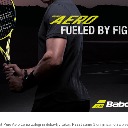
t Pure Aero že na zalogi in dobavljiv takoj.
Pssst
samo 3 dni in samo za prv