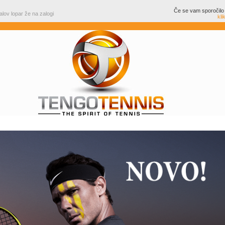
Če se vam sporočilo 
ov lopar že na zalogi
kli