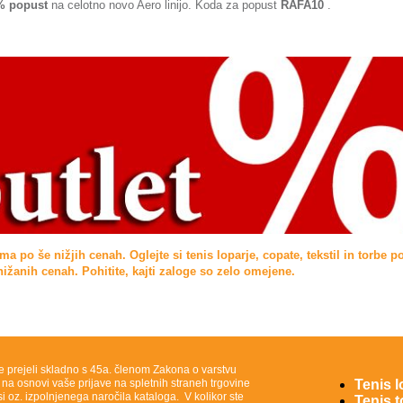
% popust
na celotno novo Aero linijo. Koda za popust
RAFA10
.
a po še nižjih cenah. Oglejte si tenis loparje, copate, tekstil in torbe p
ižanih cenah. Pohitite, kajti zaloge so zelo omejene.
e prejeli skladno s 45a. členom Zakona o varstvu
 na osnovi vaše prijave na spletnih straneh trgovine
Tenis l
 oz. izpolnjenega naročila kataloga. V kolikor ste
Tenis 