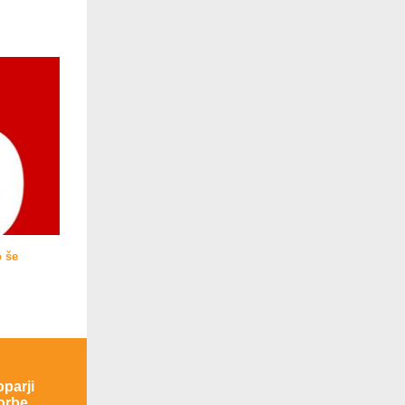
o še
oparji
torbe