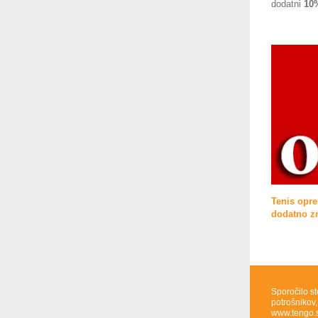
dodatni
10
Tenis oprem
dodatno zn
Sporočilo st
potrošnikov,
www.tengo.si