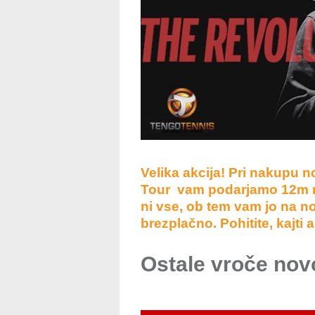
Velika akcija! Pri nakupu n
Tour vam podarjamo 12m no
ni vse, ob tem vam jo na 
brezplačno. Pohitite, kajti 
Ostale vroče nov