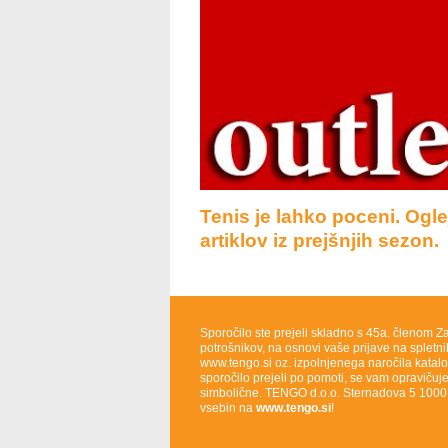
Tenis je lahko poceni. Ogl
artiklov iz prejšnjih sezon.
Sporočilo ste prejeli skladno s 45a. členom Z
potrošnikov, na osnovi vaše prijave na spletni
www.tengo.si oz. izpolnjenega naročila katalo
sporočilo prejeli po pomoti, se vam opravičuj
simbolične. TENGO d.o.o. Sternadova 5 100
vsebin na
www.tengo.si
!