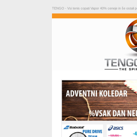
TENGO - Vsi tenis copati Vapor 40% ceneje in še ostali p