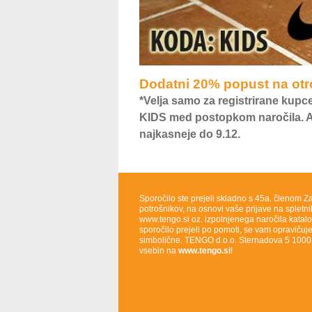
Dodatni 20% popust na otro
*Velja samo za registrirane kupc
KIDS med postopkom naročila. Ak
najkasneje do 9.12.
Sporočilo ste prejeli skladno s 45a. členom Z
potrošnikov, na osnovi vaše prijave na spletni
www.tengo.si oz. izpolnjenega naročila katalo
sporočilo prejeli po pomoti, se vam opravičuj
simbolične. TENGO d.o.o. Sternadova 5 100
vsebin na
www.tengo.si
!