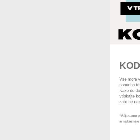
KOD
Vse mora ve
ponudbo teks
Kako do do
vtipkajte 
zato ne nak
*Velja samo p
in najkasneje