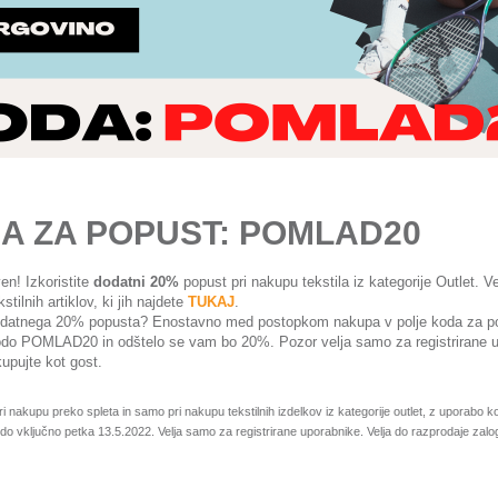
A ZA POPUST: POMLAD20
n! Izkoristite
dodatni 20%
popust pri nakupu tekstila iz kategorije Outlet. Ve
tilnih artiklov, ki jih najdete
TUKAJ
.
datnega 20% popusta? Enostavno med postopkom nakupa v polje koda za p
kodo POMLAD20 in odštelo se vam bo 20%. Pozor velja samo za registrirane 
upujte kot gost.
ri nakupu preko spleta in samo pri nakupu tekstilnih izdelkov iz kategorije outlet, z uporabo 
 do vključno petka 13.5.2022. Velja samo za registrirane uporabnike. Velja do razprodaje zalo