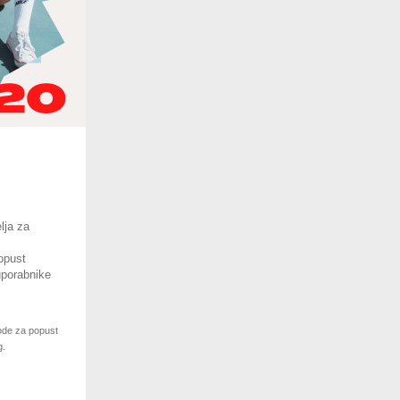
lja za
opust
uporabnike
kode za popust
g.