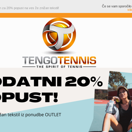
Če se vam sporočilo 
 za 20% popust na ves že znižan tekstil!
kli