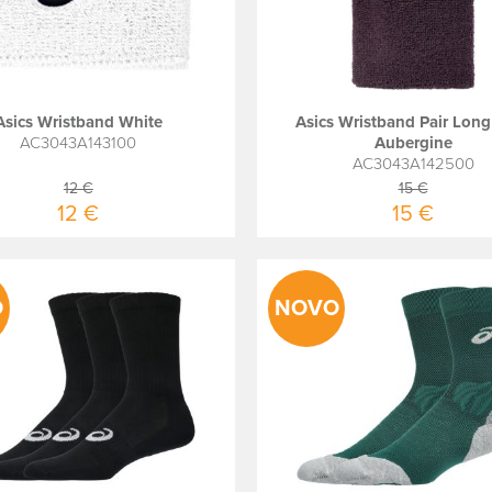
Asics Wristband White
Asics Wristband Pair Long
AC3043A143100
Aubergine
AC3043A142500
12 €
15 €
12 €
15 €
O
NOVO