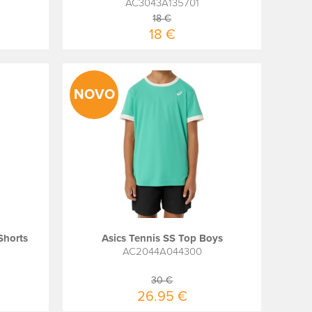
AC3043A135701
18 €
18 €
NOVO
Shorts
Asics Tennis SS Top Boys
AC2044A044300
30 €
26.95 €