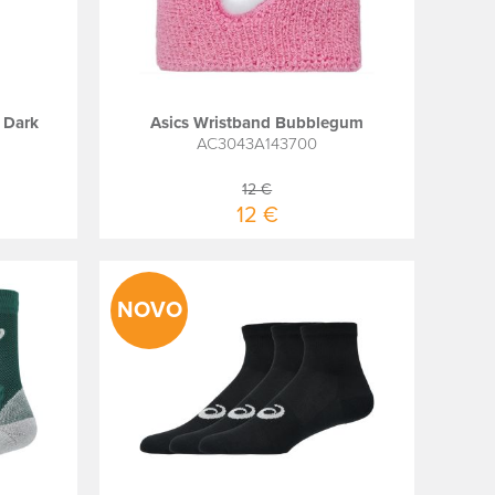
 Dark
Asics Wristband Bubblegum
AC3043A143700
12 €
12 €
NOVO