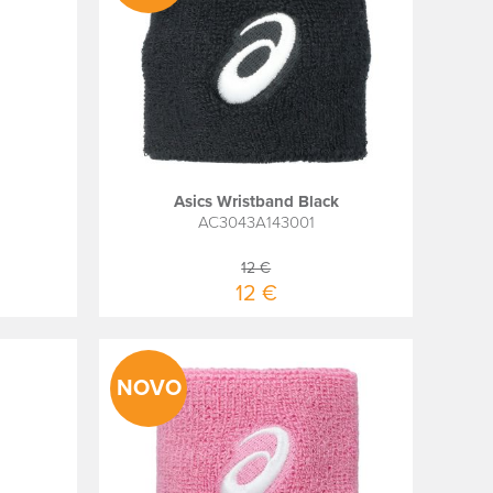
Asics Wristband Black
AC3043A143001
12 €
12 €
NOVO