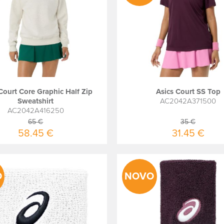
Court Core Graphic Half Zip
Asics Court SS Top
Sweatshirt
AC2042A371500
AC2042A416250
65 €
35 €
58.45 €
31.45 €
O
NOVO