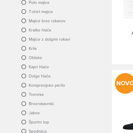
Polo majice
T-shirt majice
Majice brez rokavov
Kratke hlače
Majice z dolgimi rokavi
Krila
Obleke
Kapri hlače
Dolge hlače
NOV
Kompresijsko perilo
Trenirke
Brezrokavniki
Jakne
Športni top
Spodnjice