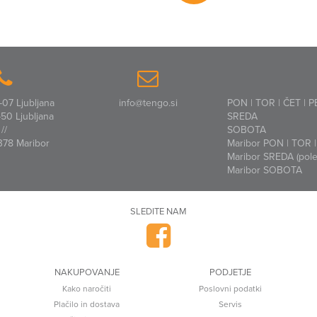
07 Ljubljana
info@tengo.si
PON | TOR | ČET | P
50 Ljubljana
SREDA
//
SOBOTA
378 Maribor
Maribor PON | TOR | 
Maribor SREDA (polet
Maribor SOBOTA
SLEDITE NAM
NAKUPOVANJE
PODJETJE
Kako naročiti
Poslovni podatki
Plačilo in dostava
Servis