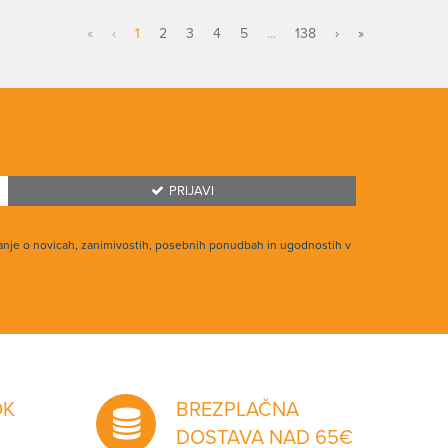
«
‹
1
2
3
4
5
...
138
›
»
PRIJAVI
anje o novicah, zanimivostih, posebnih ponudbah in ugodnostih v
OK
BREZPLAČNA
DOSTAVA NAD 65€