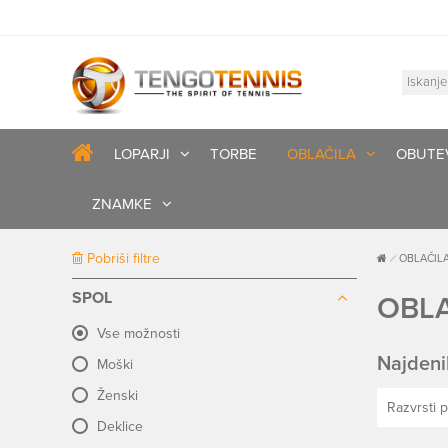
LOPARJI
TORBE
OBLAČILA
OBUTE
ZNAMKE
Pobriši filtre
OBLAČIL
SPOL
OBLA
Vse možnosti
Najdeni
Moški
Ženski
Razvrsti p
Deklice