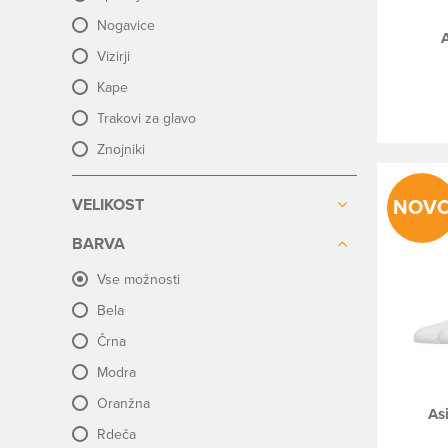
Nogavice
Vizirji
Kape
Trakovi za glavo
Znojniki
VELIKOST
NOV
BARVA
Vse možnosti
Bela
Črna
Modra
Oranžna
As
Rdeča