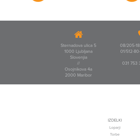
Sternadova ulica 5
08/205-18-
1000 Ljubljana
01/512-80-
Slovenjia
//
031 753 
Osojnikova 4a
2000 Maribor
IZDELKI
Loparji
Torbe