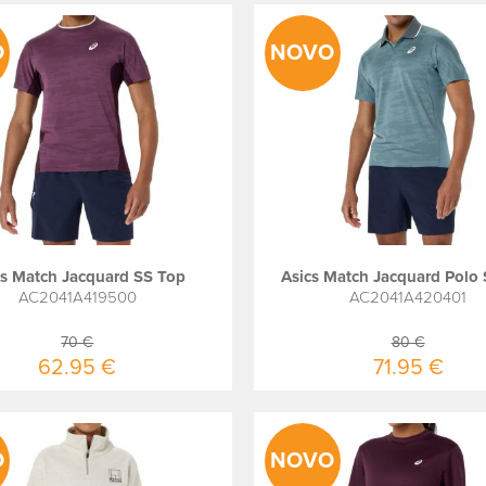
O
NOVO
cs Match Jacquard SS Top
Asics Match Jacquard Polo
AC2041A419500
AC2041A420401
70 €
80 €
62.95 €
71.95 €
O
NOVO