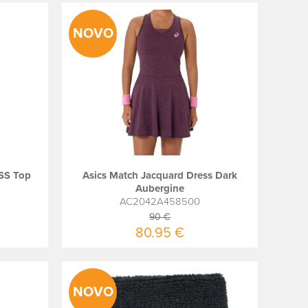
NOVO
 SS Top
Asics Match Jacquard Dress Dark
Aubergine
AC2042A458500
90 €
80.95 €
NOVO