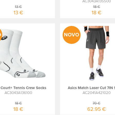
AC3043A135500
13 €
18 €
13 €
18 €
O
NOVO
 Court+ Tennis Crew Socks
Asics Match Laser Cut 7IN 
AC3043A136100
AC2041A421020
18 €
70 €
18 €
62.95 €