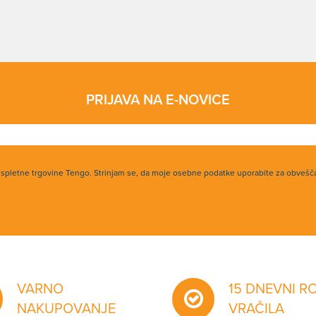
PRIJAVA NA E-NOVICE
h spletne trgovine Tengo. Strinjam se, da moje osebne podatke uporabite za obvešč
VARNO
15 DNEVNI R
NAKUPOVANJE
VRAČILA