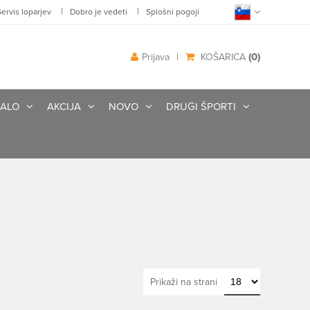
|
|
Servis loparjev
Dobro je vedeti
Splošni pogoji
(0)
Prijava
|
KOŠARICA
ALO
AKCIJA
NOVO
DRUGI ŠPORTI
Prikaži na strani