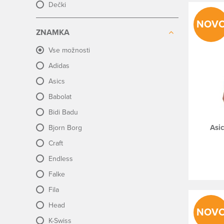
Dečki
NOV
ZNAMKA
Vse možnosti
Adidas
Asics
Babolat
Bidi Badu
Asi
Bjorn Borg
Craft
Endless
Falke
Fila
Head
NOV
K-Swiss