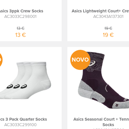
Asics 3ppk Crew Socks
Asics Lightweight Court+ Cr
AC3033C298001
AC3043A137301
13 €
19 €
13 €
19 €
O
NOVO
ics 3 Pack Quarter Socks
Asics Seasonal Court + Tenn
AC3033C299100
Socks