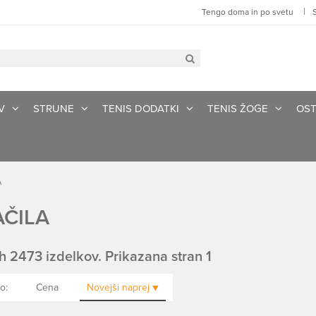
|
Tengo doma in po svetu
V
STRUNE
TENIS DODATKI
TENIS ŽOGE
OST
A
ČILA
h 2473 izdelkov. Prikazana stran 1
o:
Cena
Novejši
naprej