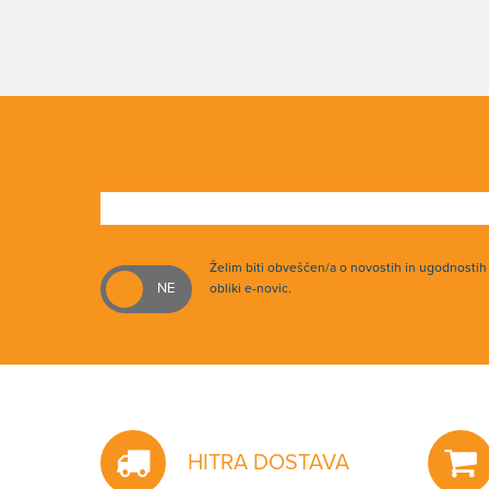
Želim biti obveščen/a o novostih in ugodnosti
obliki e-novic.
HITRA DOSTAVA