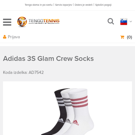
|
|
|
Tengo doma in po svetu
Servis loparjev
Dobro je vedeti
Splošni pogoji
Prijava
(0)
Adidas 3S Glam Crew Socks
Koda izdelka: AD7542