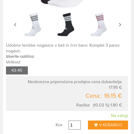
Udobne teniške nogavice v beli in črni barvi. Komplet 3 parov
nogavic.
Izberite različico:
Velikost
43-45
Neobvezna priporočena prodajna cena dobavitelja:
17.95 €
Cena:
16.15 €
Razlika:
(10.03 %) 1.80 €
Na zalogi
Kos
V KOŠARICO