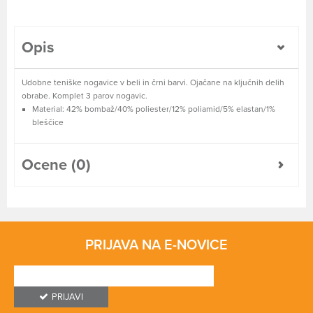
Opis
Udobne teniške nogavice v beli in črni barvi. Ojačane na ključnih delih
obrabe. Komplet 3 parov nogavic.
Material: 42% bombaž/40% poliester/12% poliamid/5% elastan/1%
bleščice
Ocene (0)
PRIJAVA NA E-NOVICE
PRIJAVI