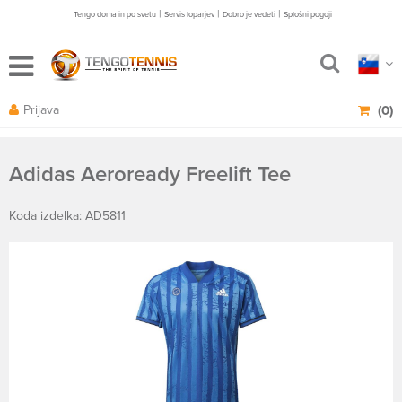
|
|
|
Tengo doma in po svetu
Servis loparjev
Dobro je vedeti
Splošni pogoji
Prijava
(0)
Adidas Aeroready Freelift Tee
Koda izdelka: AD5811