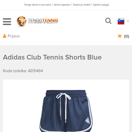
|
|
|
Tengo doma in po svetu
Servis loparjev
Dobro je vedeti
Splošni pogoji
Prijava
(0)
Adidas Club Tennis Shorts Blue
Koda izdelka: AD5464