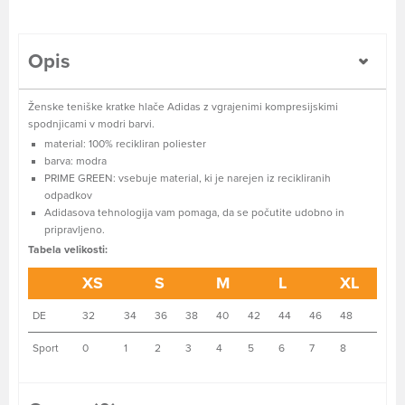
Opis
Ženske teniške kratke hlače Adidas z vgrajenimi kompresijskimi
spodnjicami v modri barvi.
material: 100% recikliran poliester
barva: modra
PRIME GREEN: vsebuje material, ki je narejen iz recikliranih
odpadkov
Adidasova tehnologija vam pomaga, da se počutite udobno in
pripravljeno.
Tabela velikosti:
XS
S
M
L
XL
DE
32
34
36
38
40
42
44
46
48
Sport
0
1
2
3
4
5
6
7
8