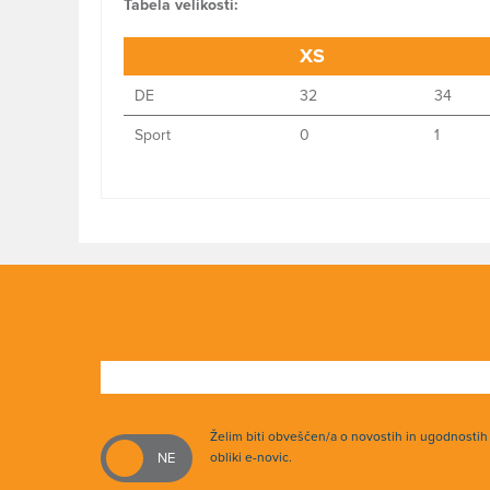
Tabela velikosti:
XS
DE
32
34
Sport
0
1
Želim biti obveščen/a o novostih in ugodnosti
obliki e-novic.