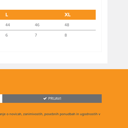
L
XL
44
46
48
6
7
8
PRIJAVI
anje o novicah, zanimivostih, posebnih ponudbah in ugodnostih v