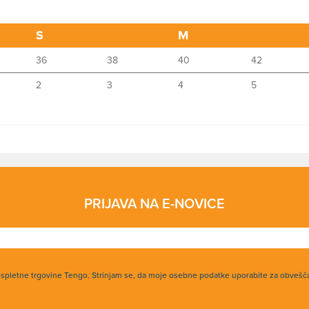
S
M
36
38
40
42
2
3
4
5
PRIJAVA NA E-NOVICE
h spletne trgovine Tengo. Strinjam se, da moje osebne podatke uporabite za obvešč