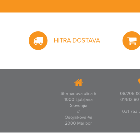
HITRA DOSTAVA
Sternadova ulica 5
08/205-18-
1000 Ljubljana
01/512-80-
Slovenjia
//
031 753 
Osojnikova 4a
2000 Maribor