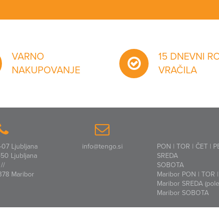
VARNO
15 DNEVNI R
NAKUPOVANJE
VRAČILA
07 Ljubljana
info@tengo.si
PON | TOR | ČET | P
50 Ljubljana
SREDA
//
SOBOTA
378 Maribor
Maribor PON | TOR | 
Maribor SREDA (polet
Maribor SOBOTA