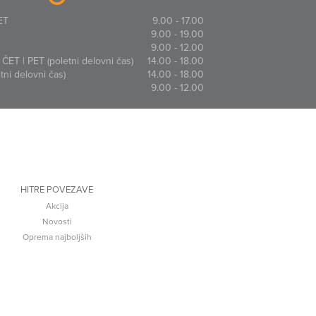
ET
9.00 - 17.00
9.00 - 19.00
9.00 - 12.00
ČET | PET (poletni delovni čas)
14.00 - 18.00
ni delovni čas)
14.00 - 18.00
9.00 - 12.00
HITRE POVEZAVE
Akcija
Novosti
Oprema najboljših