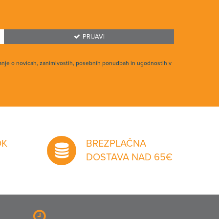
PRIJAVI
anje o novicah, zanimivostih, posebnih ponudbah in ugodnostih v
OK
BREZPLAČNA
DOSTAVA NAD 65€