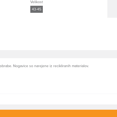
Velikost
43-45
brabe. Nogavice so narejene iz recikliranih materialov.