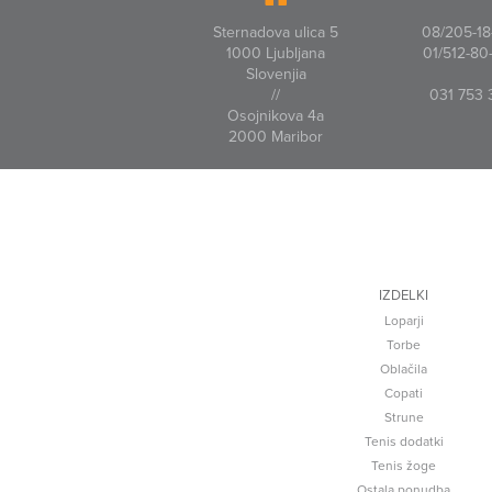
Sternadova ulica 5
08/205-18-
1000 Ljubljana
01/512-80-
Slovenjia
//
031 753 
Osojnikova 4a
2000 Maribor
IZDELKI
Loparji
Torbe
Oblačila
Copati
Strune
Tenis dodatki
Tenis žoge
Ostala ponudba