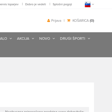
|
|
Servis loparjev
Dobro je vedeti
Splošni pogoji
(0)
Prijava
|
KOŠARICA
ALO
AKCIJA
NOVO
DRUGI ŠPORTI
Neobvezna priporočena prodajna cena dobavitelja: