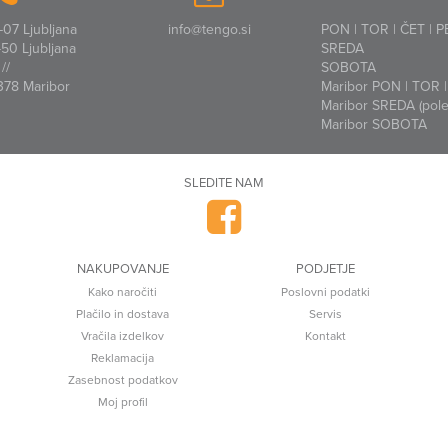
07 Ljubljana
info@tengo.si
PON | TOR | ČET | P
50 Ljubljana
SREDA
//
SOBOTA
378 Maribor
Maribor PON | TOR | 
Maribor SREDA (polet
Maribor SOBOTA
SLEDITE NAM
NAKUPOVANJE
PODJETJE
Kako naročiti
Poslovni podatki
Plačilo in dostava
Servis
Vračila izdelkov
Kontakt
Reklamacija
Zasebnost podatkov
Moj profil