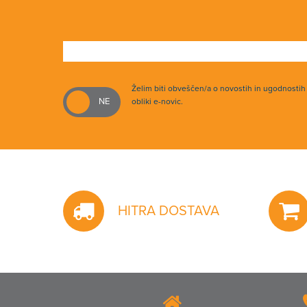
Želim biti obveščen/a o novostih in ugodnosti
obliki e-novic.
HITRA DOSTAVA