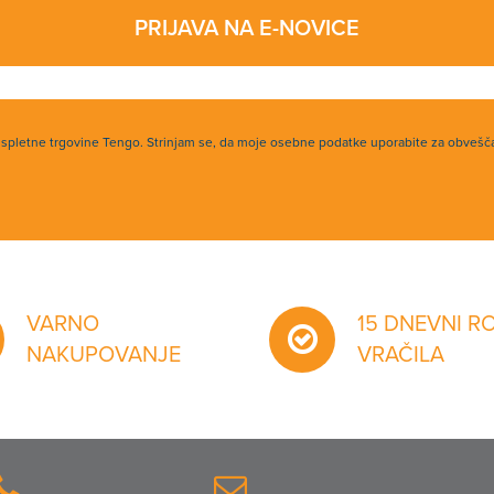
PRIJAVA NA E-NOVICE
h spletne trgovine Tengo. Strinjam se, da moje osebne podatke uporabite za obvešč
VARNO
15 DNEVNI R
NAKUPOVANJE
VRAČILA