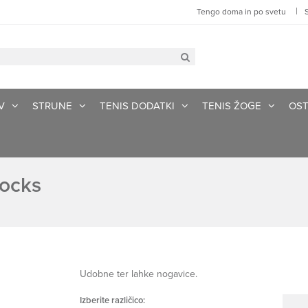
|
Tengo doma in po svetu
V
STRUNE
TENIS DODATKI
TENIS ŽOGE
OST
ocks
Udobne ter lahke nogavice.
Izberite različico: