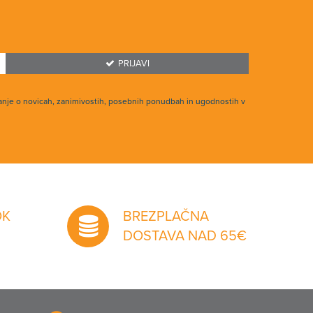
PRIJAVI
anje o novicah, zanimivostih, posebnih ponudbah in ugodnostih v
OK
BREZPLAČNA
DOSTAVA NAD 65€