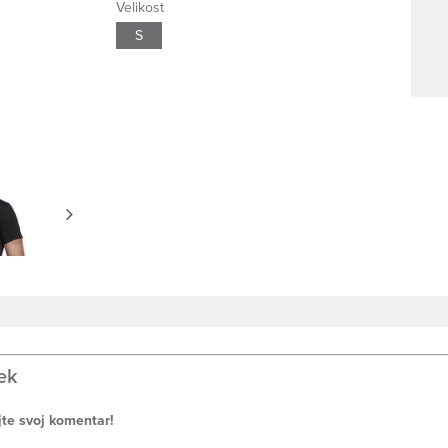
Velikost
S
ek
jte svoj komentar!