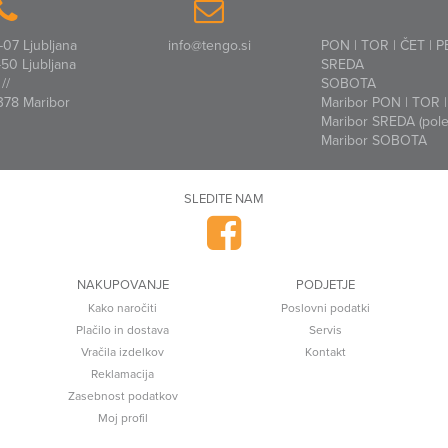
07 Ljubljana
info@tengo.si
PON | TOR | ČET | P
50 Ljubljana
SREDA
//
SOBOTA
378 Maribor
Maribor PON | TOR | 
Maribor SREDA (polet
Maribor SOBOTA
SLEDITE NAM
NAKUPOVANJE
PODJETJE
Kako naročiti
Poslovni podatki
Plačilo in dostava
Servis
Vračila izdelkov
Kontakt
Reklamacija
Zasebnost podatkov
Moj profil