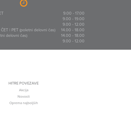
ET
9.00 - 17.00
9.00 - 19.00
9.00 - 12.00
ČET | PET (poletni delovni čas)
14.00 - 18.00
ni delovni čas)
14.00 - 18.00
9.00 - 12.00
HITRE POVEZAVE
Akcija
Novosti
Oprema najboljših