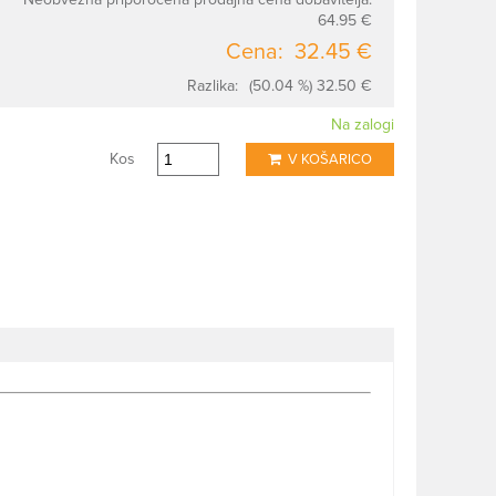
64.95 €
Cena:
32.45 €
Razlika:
(50.04 %) 32.50 €
Na zalogi
Kos
V KOŠARICO