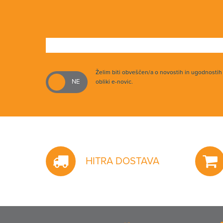
Želim biti obveščen/a o novostih in ugodnosti
obliki e-novic.
HITRA DOSTAVA