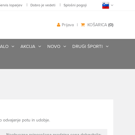
|
|
Servis loparjev
Dobro je vedeti
Splošni pogoji
(0)
Prijava
|
KOŠARICA
ALO
AKCIJA
NOVO
DRUGI ŠPORTI
o odvajanje potu in udobje.
Neobvezna priporočena prodajna cena dobavitelja: