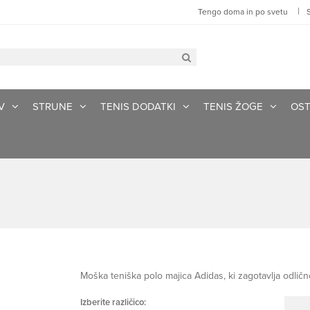
|
Tengo doma in po svetu
V
STRUNE
TENIS DODATKI
TENIS ŽOGE
OST
Moška teniška polo majica Adidas, ki zagotavlja odličn
Izberite različico: