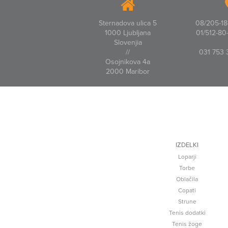
Sternadova ulica 5
08/205-18-
1000 Ljubljana
01/512-80-
Slovenjia
//
031 753 
Osojnikova 4a
2000 Maribor
IZDELKI
Loparji
Torbe
Oblačila
Copati
Strune
Tenis dodatki
Tenis žoge