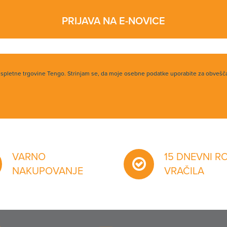
PRIJAVA NA E-NOVICE
h spletne trgovine Tengo. Strinjam se, da moje osebne podatke uporabite za obvešč
VARNO
15 DNEVNI R
NAKUPOVANJE
VRAČILA