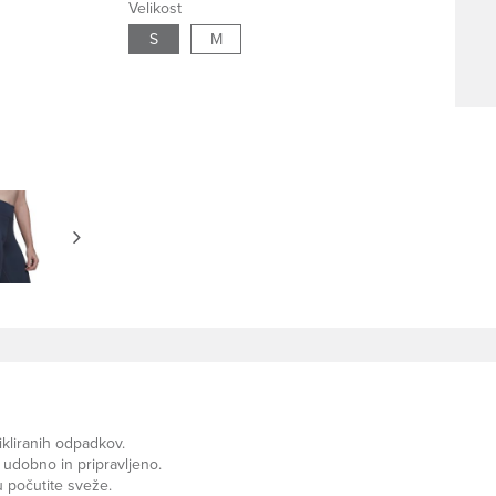
Velikost
S
M
ikliranih odpadkov.
 udobno in pripravljeno.
u počutite sveže.