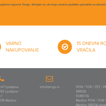
h spletne trgovine Tengo. Strinjam se, da moje osebne podatke uporabite za obvešč
VARNO
15 DNEVNI R
NAKUPOVANJE
VRAČILA
07 Ljubljana
info@tengo.si
PON | TOR | ČET | P
50 Ljubljana
SREDA
//
SOBOTA
378 Maribor
Maribor PON | TOR | 
Maribor SREDA (polet