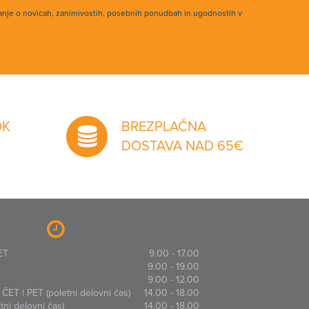
anje o novicah, zanimivostih, posebnih ponudbah in ugodnostih v
OK
BREZPLAČNA
DOSTAVA NAD 65€
ET
9.00 - 17.00
9.00 - 19.00
9.00 - 12.00
ČET | PET (poletni delovni čas)
14.00 - 18.00
ni delovni čas)
14.00 - 18.00