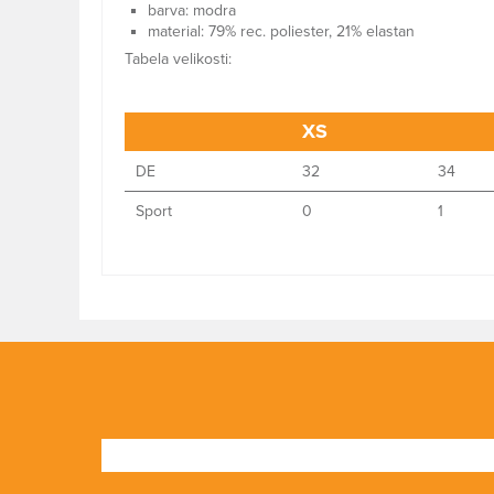
barva: modra
material: 79% rec. poliester, 21% elastan
Tabela velikosti:
XS
DE
32
34
Sport
0
1