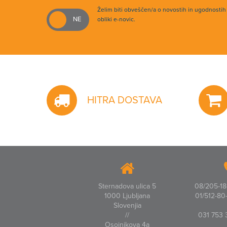
Želim biti obveščen/a o novostih in ugodnosti
obliki e-novic.
HITRA DOSTAVA
Sternadova ulica 5
08/205-18-
1000 Ljubljana
01/512-80-
Slovenjia
//
031 753 
Osojnikova 4a