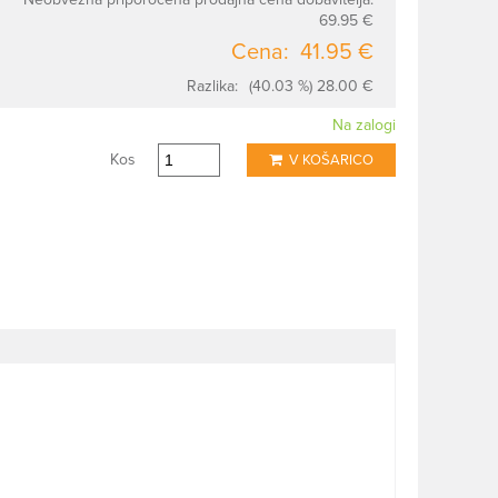
69.95 €
Cena:
41.95 €
Razlika:
(40.03 %) 28.00 €
Na zalogi
Kos
V KOŠARICO