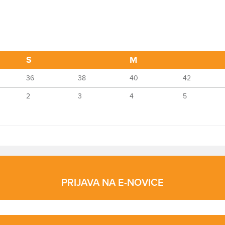
S
M
36
38
40
42
2
3
4
5
PRIJAVA NA E-NOVICE