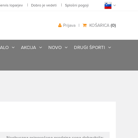
|
|
Servis loparjev
Dobro je vedeti
Splošni pogoji
(0)
Prijava
|
KOŠARICA
ALO
AKCIJA
NOVO
DRUGI ŠPORTI
Neobvezna priporočena prodajna cena dobavitelja: