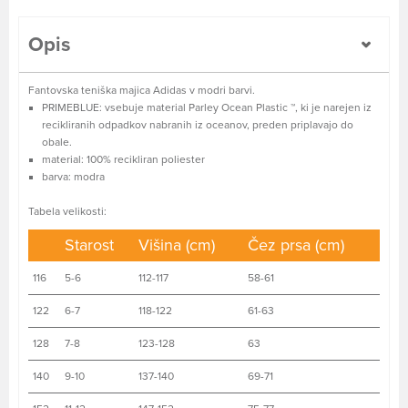
Opis
Fantovska teniška majica Adidas v modri barvi.
PRIMEBLUE: vsebuje material Parley Ocean Plastic ™, ki je narejen iz
recikliranih odpadkov nabranih iz oceanov, preden priplavajo do
obale.
material: 100% recikliran poliester
barva: modra
Tabela velikosti:
Starost
Višina (cm)
Čez prsa (cm)
116
5-6
112-117
58-61
122
6-7
118-122
61-63
128
7-8
123-128
63
140
9-10
137-140
69-71