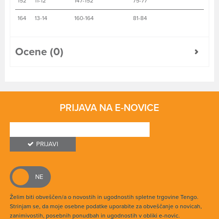
152
11-12
147-152
75-77
164
13-14
160-164
81-84
Ocene (0)
PRIJAVA NA E-NOVICE
PRIJAVI
Želim biti obveščen/a o novostih in ugodnostih spletne trgovine Tengo.
Strinjam se, da moje osebne podatke uporabite za obveščanje o novicah,
zanimivostih, posebnih ponudbah in ugodnostih v obliki e-novic.