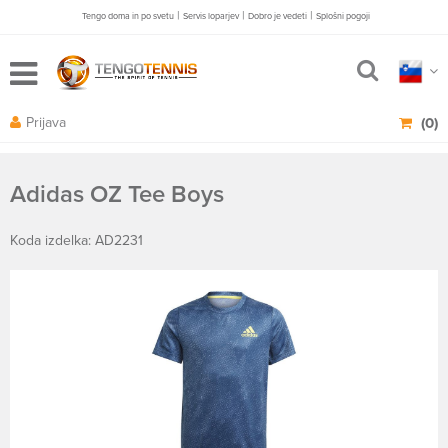
|
|
|
Tengo doma in po svetu
Servis loparjev
Dobro je vedeti
Splošni pogoji
Prijava
(0)
Adidas OZ Tee Boys
Koda izdelka: AD2231