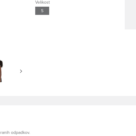
Velikost
S
liranih odpadkov.