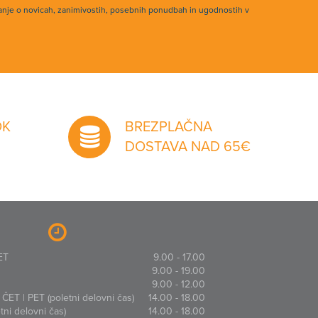
anje o novicah, zanimivostih, posebnih ponudbah in ugodnostih v
OK
BREZPLAČNA
DOSTAVA NAD 65€
ET
9.00 - 17.00
9.00 - 19.00
9.00 - 12.00
ČET | PET (poletni delovni čas)
14.00 - 18.00
ni delovni čas)
14.00 - 18.00