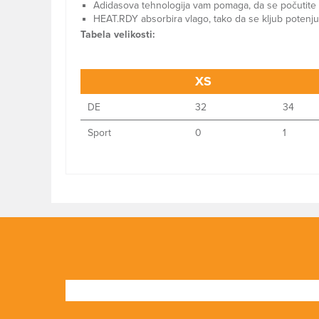
Adidasova tehnologija vam pomaga, da se počutite 
HEAT.RDY absorbira vlago, tako da se kljub potenju
Tabela velikosti:
XS
DE
32
34
Sport
0
1