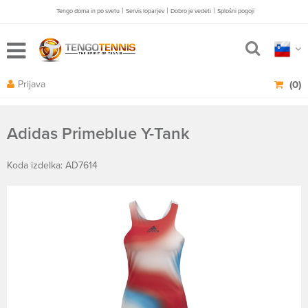
|
|
|
Tengo doma in po svetu
Servis loparjev
Dobro je vedeti
Splošni pogoji
Prijava
(0)
Adidas Primeblue Y-Tank
Koda izdelka: AD7614