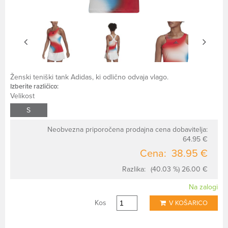
Ženski teniški tank Adidas, ki odlično odvaja vlago.
Izberite različico:
Velikost
S
Neobvezna priporočena prodajna cena dobavitelja:
64.95 €
Cena:
38.95 €
Razlika:
(40.03 %) 26.00 €
Na zalogi
Kos
V KOŠARICO