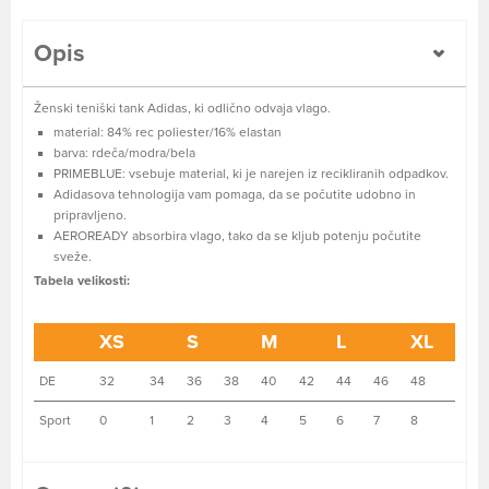
Opis
Ženski teniški tank Adidas, ki odlično odvaja vlago.
material: 84% rec poliester/16% elastan
barva: rdeča/modra/bela
PRIMEBLUE: vsebuje material, ki je narejen iz recikliranih odpadkov.
Adidasova tehnologija vam pomaga, da se počutite udobno in
pripravljeno.
AEROREADY absorbira vlago, tako da se kljub potenju počutite
sveže.
Tabela velikosti:
XS
S
M
L
XL
DE
32
34
36
38
40
42
44
46
48
Sport
0
1
2
3
4
5
6
7
8