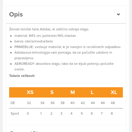
Opis
Ženski teniški tank Adidas, ki odlično odvaja vlago.
material: 84% rec poliester/16% elastan
barva: rdeča/modra/bela
PRIMEBLUE: vsebuje material, ki je narejen iz recikliranih odpadkov.
Adidasova tehnologija vam pomaga, da se počutite udobno in
pripravljeno.
AEROREADY absorbira vlago, tako da se kljub potenju počutite
sveže.
Tabela velikosti:
XS
S
M
L
XL
DE
32
34
36
38
40
42
44
46
48
Sport
0
1
2
3
4
5
6
7
8