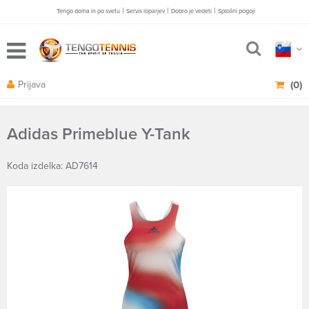
|
|
|
Tengo doma in po svetu
Servis loparjev
Dobro je vedeti
Splošni pogoji
Prijava
(0)
Adidas Primeblue Y-Tank
Koda izdelka: AD7614