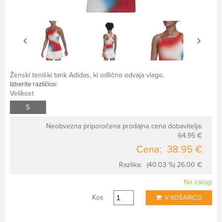
Ženski teniški tank Adidas, ki odlično odvaja vlago.
Izberite različico:
Velikost
S
Neobvezna priporočena prodajna cena dobavitelja:
64.95 €
Cena:
38.95 €
Razlika:
(40.03 %) 26.00 €
Na zalogi
Kos
V KOŠARICO