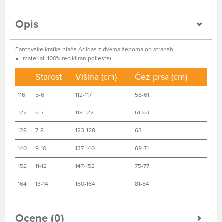
Opis
Fantovske kratke hlače Adidas z dvema žepoma ob straneh.
material: 100% recikliran poliester
Starost
Višina (cm)
Čez prsa (cm)
116
5-6
112-117
58-61
122
6-7
118-122
61-63
128
7-8
123-128
63
140
9-10
137-140
69-71
152
11-12
147-152
75-77
164
13-14
160-164
81-84
Ocene (0)