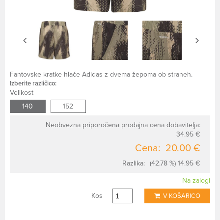
Fantovske kratke hlače Adidas z dvema žepoma ob straneh.
Izberite različico:
Velikost
140
152
Neobvezna priporočena prodajna cena dobavitelja:
34.95 €
Cena:
20.00 €
Razlika:
(42.78 %) 14.95 €
Na zalogi
Kos
V KOŠARICO