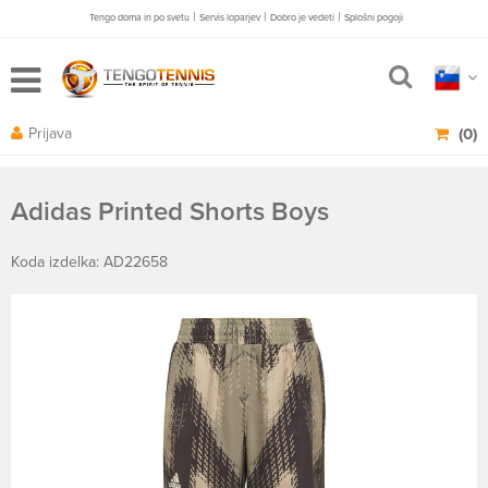
|
|
|
Tengo doma in po svetu
Servis loparjev
Dobro je vedeti
Splošni pogoji
Prijava
(0)
Adidas Printed Shorts Boys
Koda izdelka: AD22658