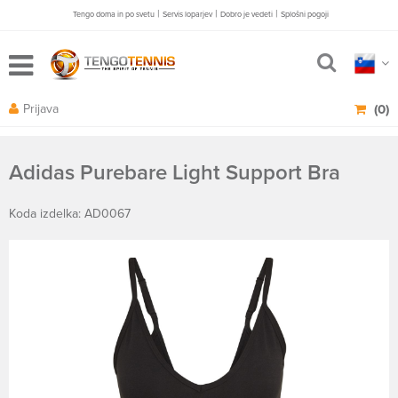
|
|
|
Tengo doma in po svetu
Servis loparjev
Dobro je vedeti
Splošni pogoji
Prijava
(0)
Adidas Purebare Light Support Bra
Koda izdelka: AD0067