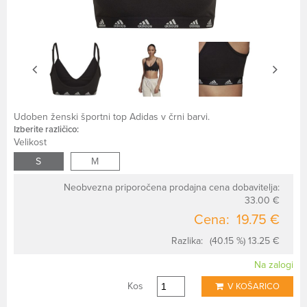
Udoben ženski športni top Adidas v črni barvi.
Izberite različico:
Velikost
S
M
Neobvezna priporočena prodajna cena dobavitelja:
33.00 €
Cena:
19.75 €
Razlika:
(40.15 %) 13.25 €
Na zalogi
Kos
V KOŠARICO