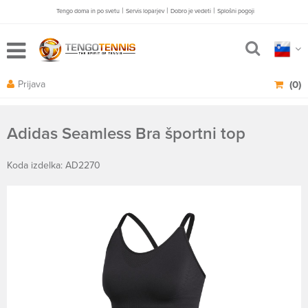
|
|
|
Tengo doma in po svetu
Servis loparjev
Dobro je vedeti
Splošni pogoji
Prijava
(0)
Adidas Seamless Bra športni top
Koda izdelka: AD2270