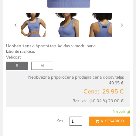
Udoben ženski športni top Adidas v modri barvi.
Izberite različico:
Velikost
S
M
Neobvezna priporočena prodajna cena dobavitelja:
49.95 €
Cena:
29.95 €
Razlika:
(40.04 %) 20.00 €
Na zalogi
Kos
V KOŠARICO