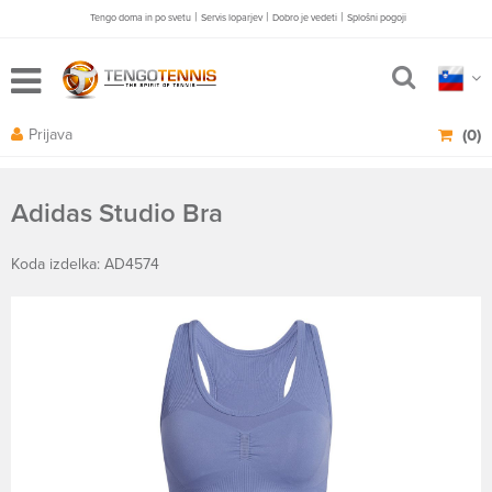
|
|
|
Tengo doma in po svetu
Servis loparjev
Dobro je vedeti
Splošni pogoji
Prijava
(0)
Adidas Studio Bra
Koda izdelka: AD4574