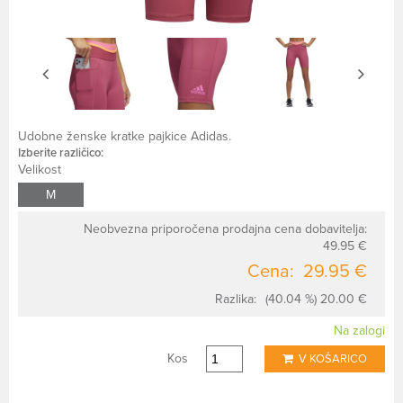
Udobne ženske kratke pajkice Adidas.
Izberite različico:
Velikost
M
Neobvezna priporočena prodajna cena dobavitelja:
49.95 €
Cena:
29.95 €
Razlika:
(40.04 %) 20.00 €
Na zalogi
Kos
V KOŠARICO