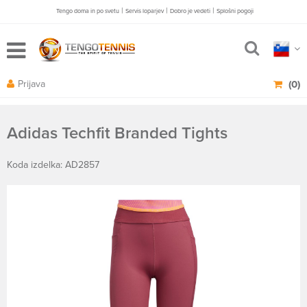
|
|
|
Tengo doma in po svetu
Servis loparjev
Dobro je vedeti
Splošni pogoji
Prijava
(0)
Adidas Techfit Branded Tights
Koda izdelka: AD2857