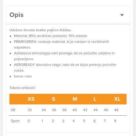
Opis
Udobne ženske kratke pajkice Adidas.
Material: 85% recikliran poliester, 15% elastan
PRIMEGREEN: vsebuje material, ki je narejen iz recikliranih
odpadkov.
Adidasova tehnologija vam pomaga, da se počutite udobno in
pripravljeno.
AEROREADY absorbira vlago, tako da se kljub potenju počutite
sveže.
barva: roza
Tabela velikosti:
XS
S
M
L
XL
DE
32
34
36
38
40
42
44
46
48
Sport
0
1
2
3
4
5
6
7
8