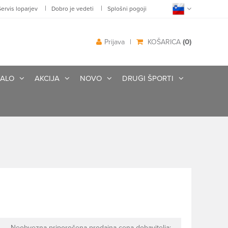
|
|
Servis loparjev
Dobro je vedeti
Splošni pogoji
(0)
Prijava
|
KOŠARICA
ALO
AKCIJA
NOVO
DRUGI ŠPORTI
Neobvezna priporočena prodajna cena dobavitelja: