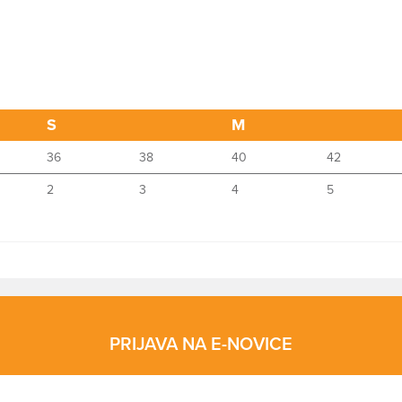
S
M
36
38
40
42
2
3
4
5
PRIJAVA NA E-NOVICE