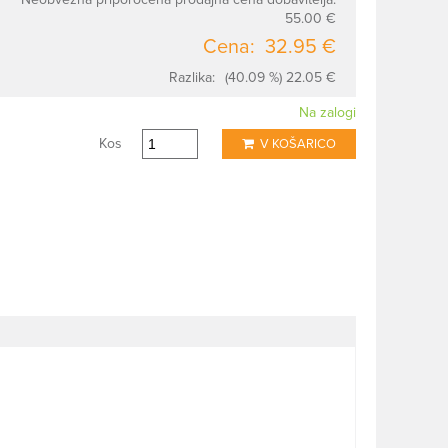
55.00 €
Cena:
32.95 €
Razlika:
(40.09 %) 22.05 €
Na zalogi
Kos
V KOŠARICO