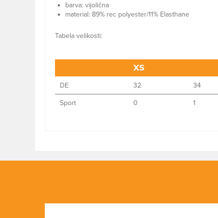
barva: vijolična
material: 89% rec polyester/11% Elasthane
Tabela velikosti:
XS
DE
32
34
Sport
0
1