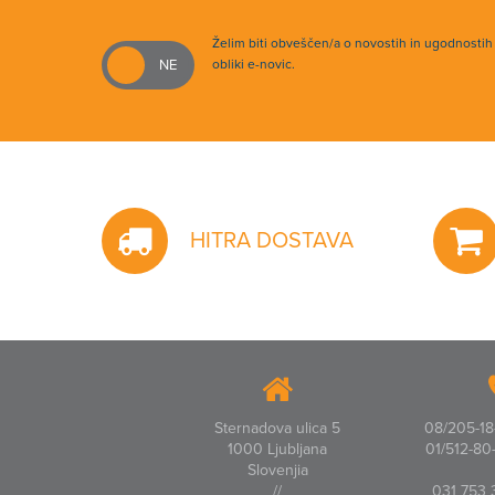
Želim biti obveščen/a o novostih in ugodnosti
obliki e-novic.
HITRA DOSTAVA
Sternadova ulica 5
08/205-18-
1000 Ljubljana
01/512-80-
Slovenjia
//
031 753 