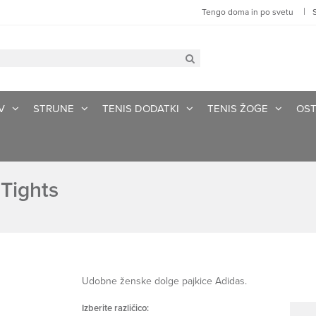
|
Tengo doma in po svetu
V
STRUNE
TENIS DODATKI
TENIS ŽOGE
OST
Tights
Udobne ženske dolge pajkice Adidas.
Izberite različico: