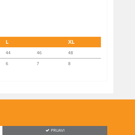
L
XL
44
46
48
6
7
8
PRIJAVI