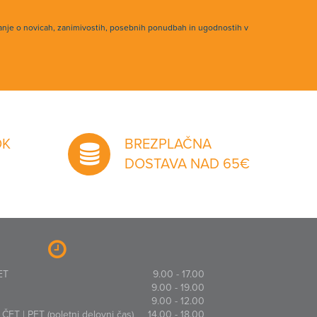
anje o novicah, zanimivostih, posebnih ponudbah in ugodnostih v
OK
BREZPLAČNA
DOSTAVA NAD 65€
ET
9.00 - 17.00
9.00 - 19.00
9.00 - 12.00
ČET | PET (poletni delovni čas)
14.00 - 18.00