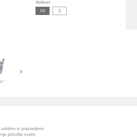
Velikost
XS
S
 udobno in pripravljeno.
nju počutite sveže.