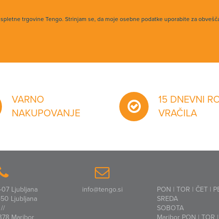
h spletne trgovine Tengo. Strinjam se, da moje osebne podatke uporabite za obvešč
VARNO
15 DNEVNI R
NAKUPOVANJE
VRAČILA
07 Ljubljana
info@tengo.si
PON | TOR | ČET | P
50 Ljubljana
SREDA
//
SOBOTA
378 Maribor
Maribor PON | TOR | 