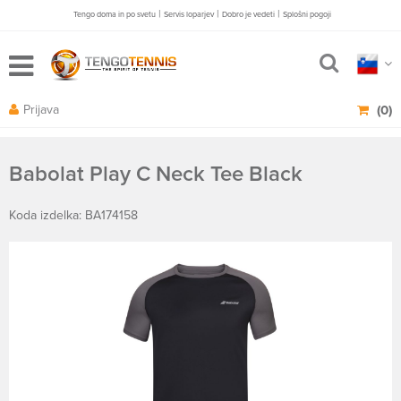
|
|
|
Tengo doma in po svetu
Servis loparjev
Dobro je vedeti
Splošni pogoji
Prijava
(0)
Babolat Play C Neck Tee Black
Koda izdelka: BA174158