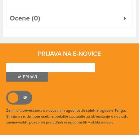
Ocene (0)
PRIJAVA NA E-NOVICE
PRIJAVI
Želim biti obveščen/a o novostih in ugodnostih spletne trgovine Tengo.
Strinjam se, da moje osebne podatke uporabite za obveščanje o novicah,
zanimivostih, posebnih ponudbah in ugodnostih v obliki e-novic.