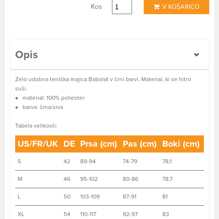
Kos
V KOŠARICO
Opis
Zelo udobna teniška majica Babolat v črni barvi. Material, ki se hitro
suši.
material: 100% poliester
barva: črna/siva
Tabela velikosti:
US/FR/UK
DE
Prsa (cm)
Pas (cm)
Boki (cm)
S
42
89-94
74-79
78,1
M
46
95-102
80-86
78,7
L
50
103-109
87-91
81
XL
54
110-117
92-97
83