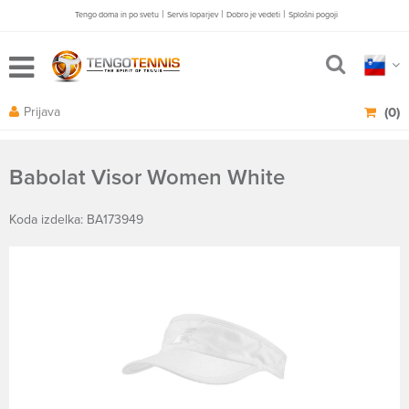
|
|
|
Tengo doma in po svetu
Servis loparjev
Dobro je vedeti
Splošni pogoji
Prijava
(0)
Babolat Visor Women White
Koda izdelka: BA173949