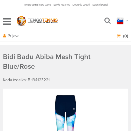
|
|
|
Tengo doma in po svetu
Servis loparjev
Dobro je vedeti
Splošni pogoji
Prijava
(0)
Bidi Badu Abiba Mesh Tight
Blue/Rose
Koda izdelka: BI194123221