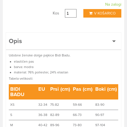
Na zalogi
Kos
V KOŠARICO
Opis
Udobne ženske dolge pajkice Bidi Badu.
elastičen pas
barva: modra
material: 76% poliester, 24% elastan
Tabela velikosti:
BIDI
EU
Prsi (cm)
Pas (cm)
Boki (cm)
BADU
XS
32-34
75-82
59-66
83-90
S
36-38
82-89
66-73
90-97
M
40-42
89-96
73-80
97-104