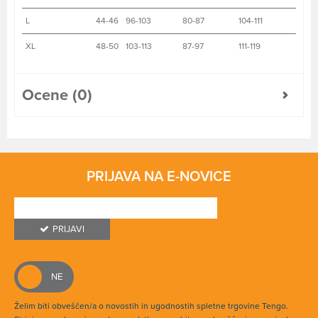
L
44-46
96-103
80-87
104-111
XL
48-50
103-113
87-97
111-119
Ocene (0)
PRIJAVA NA E-NOVICE
PRIJAVI
Želim biti obveščen/a o novostih in ugodnostih spletne trgovine Tengo.