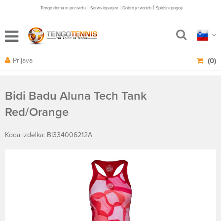
|
|
|
Tengo doma in po svetu
Servis loparjev
Dobro je vedeti
Splošni pogoji
Prijava
(0)
Bidi Badu Aluna Tech Tank
Red/Orange
Koda izdelka: BI334006212A