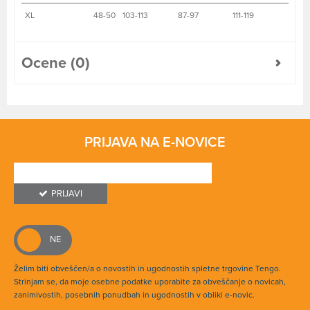
XL
48-50
103-113
87-97
111-119
Ocene (0)
PRIJAVA NA E-NOVICE
PRIJAVI
Želim biti obveščen/a o novostih in ugodnostih spletne trgovine Tengo.
Strinjam se, da moje osebne podatke uporabite za obveščanje o novicah,
zanimivostih, posebnih ponudbah in ugodnostih v obliki e-novic.