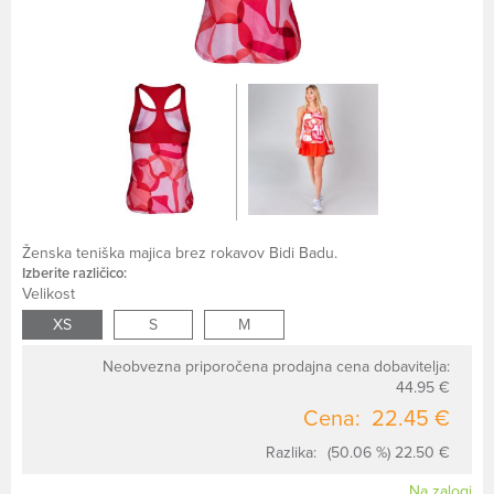
Ženska teniška majica brez rokavov Bidi Badu.
Izberite različico:
Velikost
XS
S
M
Neobvezna priporočena prodajna cena dobavitelja:
44.95 €
Cena:
22.45 €
Razlika:
(50.06 %) 22.50 €
Na zalogi