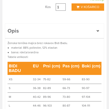
Kos
V KOŠARICO
Opis
Ženska teniška majica brez rokavov Bidi Badu.
material: 88% poliester, 12% elastan
barva: rdeča/oranžna
Tabela velikosti:
BIDI
EU
Prsi (cm)
Pas (cm)
Boki (cm)
BADU
XS
32-34
75-82
59-66
83-90
S
36-38
82-89
66-73
90-97
M
40-42
89-96
73-80
97-104
L
44-46
96-103
80-87
104-111