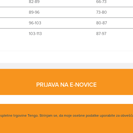
82-89
66-73
89-96
73-80
96-103
80-87
103-113
87-97
PRIJAVA NA E-NOVICE
h spletne trgovine Tengo. Strinjam se, da moje osebne podatke uporabite za obvešč