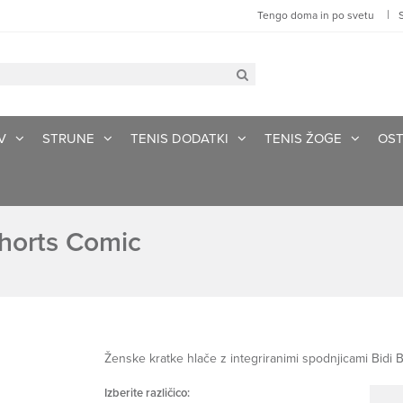
|
Tengo doma in po svetu
V
STRUNE
TENIS DODATKI
TENIS ŽOGE
OST
Shorts Comic
Ženske kratke hlače z integriranimi spodnjicami Bidi B
Izberite različico: