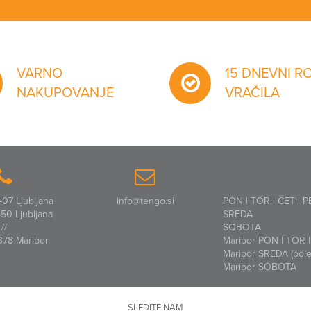
VARNO
15 DNEVNI R
NAKUPOVANJE
VRAČILA
07 Ljubljana
info@tengo.si
PON | TOR | ČET | P
50 Ljubljana
SREDA
//
SOBOTA
378 Maribor
Maribor PON | TOR | 
Maribor SREDA (polet
Maribor SOBOTA
SLEDITE NAM