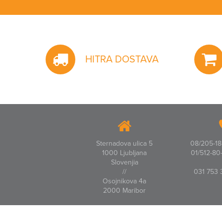
HITRA DOSTAVA
Sternadova ulica 5
08/205-18-
1000 Ljubljana
01/512-80-
Slovenjia
//
031 753 
Osojnikova 4a
2000 Maribor