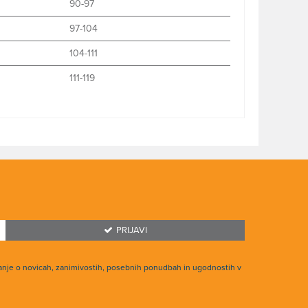
90-97
97-104
104-111
111-119
PRIJAVI
anje o novicah, zanimivostih, posebnih ponudbah in ugodnostih v