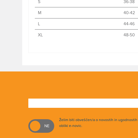
S
36-38
M
40-42
L
44-46
XL
48-50
Želim biti obveščen/a o novostih in ugodnosti
obliki e-novic.