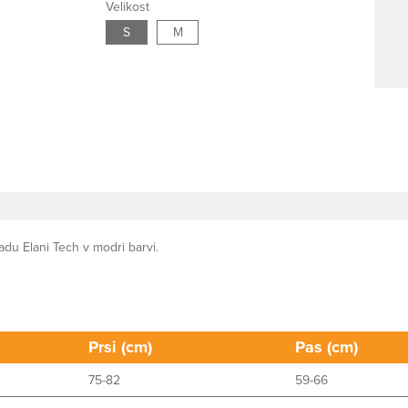
Velikost
S
M
adu Elani Tech v modri barvi.
Prsi (cm)
Pas (cm)
75-82
59-66