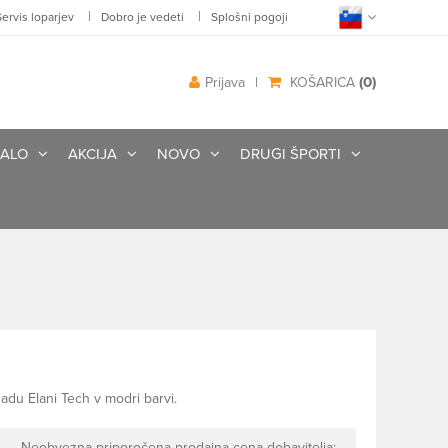
|
|
Servis loparjev
Dobro je vedeti
Splošni pogoji
(0)
Prijava
|
KOŠARICA
ALO
AKCIJA
NOVO
DRUGI ŠPORTI
adu Elani Tech v modri barvi.
Neobvezna priporočena prodajna cena dobavitelja: