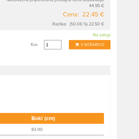
44.95 €
Cena:
22.45 €
Razlika:
(50.06 %) 22.50 €
Na zalogi
Kos
V KOŠARICO
Boki (cm)
83-90