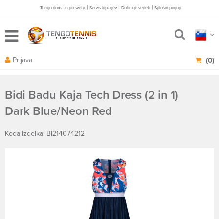
|
|
|
Tengo doma in po svetu
Servis loparjev
Dobro je vedeti
Splošni pogoji
Prijava
(0)
Bidi Badu Kaja Tech Dress (2 in 1)
Dark Blue/Neon Red
Koda izdelka: BI214074212