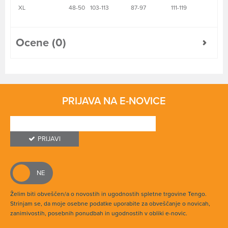
XL
48-50
103-113
87-97
111-119
Ocene (0)
PRIJAVA NA E-NOVICE
PRIJAVI
Želim biti obveščen/a o novostih in ugodnostih spletne trgovine Tengo.
Strinjam se, da moje osebne podatke uporabite za obveščanje o novicah,
zanimivostih, posebnih ponudbah in ugodnostih v obliki e-novic.