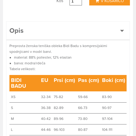
Kos
V KOŠARICO
Opis
Preprosta ženska teniška obleka Bidi Badu s kompresijskimi
spodnjicami v modri barvi.
material: 88% poliester, 12% elastan
barva: modra/rdeča
Tabela velikosti:
BIDI
EU
Prsi (cm)
Pas (cm)
Boki (cm)
BADU
XS
32-34
75-82
59-66
83-90
S
36-38
82-89
66-73
90-97
M
40-42
89-96
73-80
97-104
L
44-46
96-103
80-87
104-111