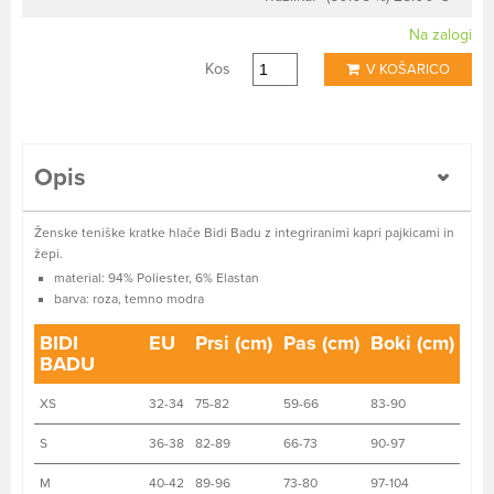
Na zalogi
Kos
V KOŠARICO
Opis
Ženske teniške kratke hlače Bidi Badu z integriranimi kapri pajkicami in
žepi.
material: 94% Poliester, 6% Elastan
barva: roza, temno modra
BIDI
EU
Prsi (cm)
Pas (cm)
Boki (cm)
BADU
XS
32-34
75-82
59-66
83-90
S
36-38
82-89
66-73
90-97
M
40-42
89-96
73-80
97-104