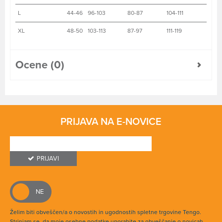
L
44-46
96-103
80-87
104-111
XL
48-50
103-113
87-97
111-119
Ocene (0)
PRIJAVA NA E-NOVICE
PRIJAVI
Želim biti obveščen/a o novostih in ugodnostih spletne trgovine Tengo.
Strinjam se, da moje osebne podatke uporabite za obveščanje o novicah,