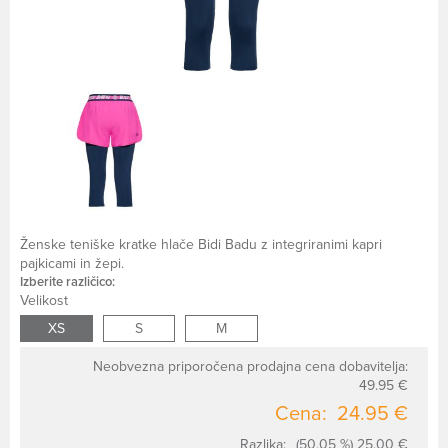
Ženske teniške kratke hlače Bidi Badu z integriranimi kapri
pajkicami in žepi.
Izberite različico:
Velikost
XS
S
M
Neobvezna priporočena prodajna cena dobavitelja:
49.95 €
Cena:
24.95 €
Razlika:
(50.05 %) 25.00 €