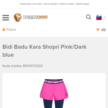
|
|
|
Tengo doma in po svetu
Servis loparjev
Dobro je vedeti
Splošni pogoji
Prijava
(0)
Bidi Badu Kara Shopri Pink/Dark
blue
Koda izdelka: BI314072203