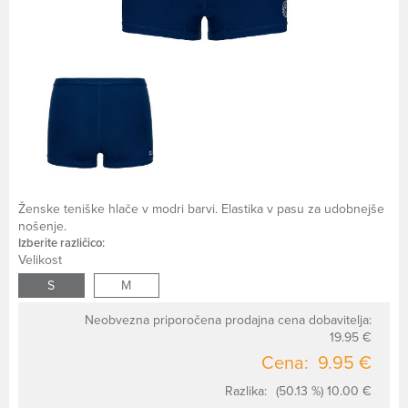
Ženske teniške hlače v modri barvi. Elastika v pasu za udobnejše
nošenje.
Izberite različico:
Velikost
S
M
Neobvezna priporočena prodajna cena dobavitelja:
19.95 €
Cena:
9.95 €
Razlika:
(50.13 %) 10.00 €