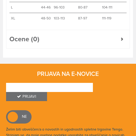
L
44-46
96-103
80-87
104-111
XL
48-50
103-113
87-97
111-119
Ocene (0)
PRIJAVA NA E-NOVICE
PRIJAVI
Želim biti obveščen/a o novostih in ugodnostih spletne trgovine Tengo.
Strinjam se, da moje osebne podatke uporabite za obveščanje o novicah,