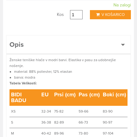
Na zalogi
Kos
V KOŠARICO
Opis
Ženske teniške hlače v modri barvi. Elastika v pasu za udobnejše
nošenje.
material: 88% poliester, 12% elastan
barva: modra
Tabela Velikosti:
BIDI
EU
Prsi (cm)
Pas (cm)
Boki (cm)
BADU
XS
32-34
75-82
59-66
83-90
S
36-38
82-89
66-73
90-97
M
40-42
89-96
73-80
97-104