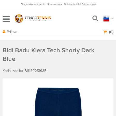
|
|
|
Tengo doma in po svetu
Servis loparjev
Dobro je vedeti
Splošni pogoji
Prijava
(0)
Bidi Badu Kiera Tech Shorty Dark
Blue
Koda izdelka: BI114025193B