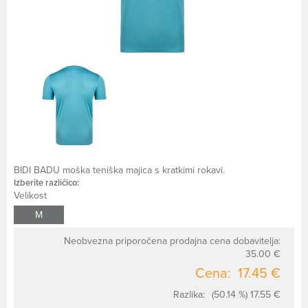
BIDI BADU moška teniška majica s kratkimi rokavi.
Izberite različico:
Velikost
M
Neobvezna priporočena prodajna cena dobavitelja:
35.00 €
Cena:
17.45 €
Razlika:
(50.14 %) 17.55 €