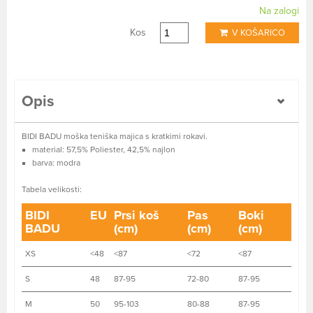
Na zalogi
Kos
V KOŠARICO
Opis
BIDI BADU moška teniška majica s kratkimi rokavi.
material: 57,5% Poliester, 42,5% najlon
barva: modra
Tabela velikosti:
BIDI
EU
Prsi koš
Pas
Boki
BADU
(cm)
(cm)
(cm)
XS
<48
<87
<72
<87
S
48
87-95
72-80
87-95
M
50
95-103
80-88
87-95