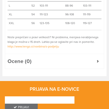
L
52
103-111
88-96
103-111
XL
54
111-123
96-108
111-119
XXL
56
123-135
108-120
119-127
Niste prepričani o pravi velikosti? Ni problema, menjava nerabljenega
blaga je možna v 15 dneh. Lahko pa se oglasite pri nas in pomerite.
http://www.tengo.si/vsebina/o-podjetju
Ocene (0)
PRIJAVA NA E-NOVICE
PRIJAVI