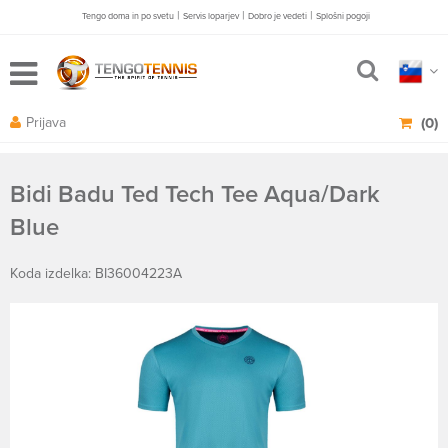
|
|
|
Tengo doma in po svetu
Servis loparjev
Dobro je vedeti
Splošni pogoji
Prijava
(0)
Bidi Badu Ted Tech Tee Aqua/Dark
Blue
Koda izdelka: BI36004223A