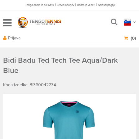
|
|
|
Tengo doma in po svetu
Servis loparjev
Dobro je vedeti
Splošni pogoji
Prijava
(0)
Bidi Badu Ted Tech Tee Aqua/Dark
Blue
Koda izdelka: BI36004223A