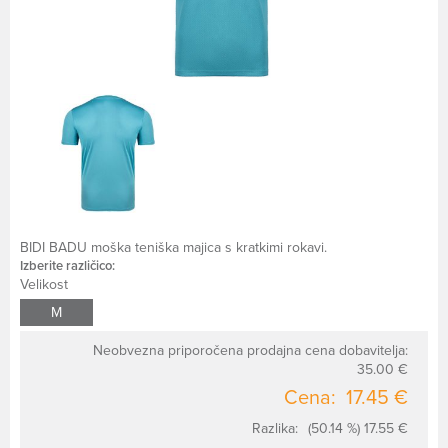
BIDI BADU moška teniška majica s kratkimi rokavi.
Izberite različico:
Velikost
M
Neobvezna priporočena prodajna cena dobavitelja:
35.00 €
Cena:
17.45 €
Razlika:
(50.14 %) 17.55 €