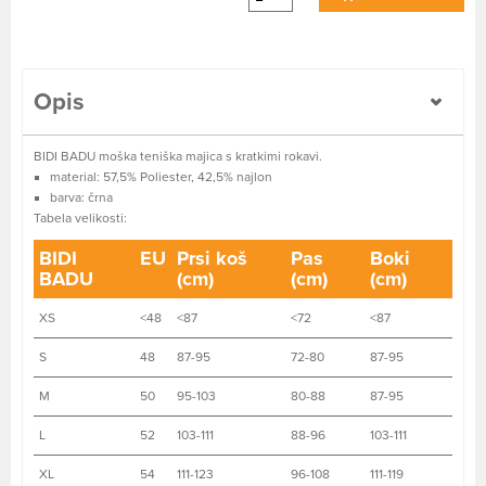
Opis
BIDI BADU moška teniška majica s kratkimi rokavi.
material: 57,5% Poliester, 42,5% najlon
barva: črna
Tabela velikosti:
BIDI
EU
Prsi koš
Pas
Boki
BADU
(cm)
(cm)
(cm)
XS
<48
<87
<72
<87
S
48
87-95
72-80
87-95
M
50
95-103
80-88
87-95
L
52
103-111
88-96
103-111
XL
54
111-123
96-108
111-119