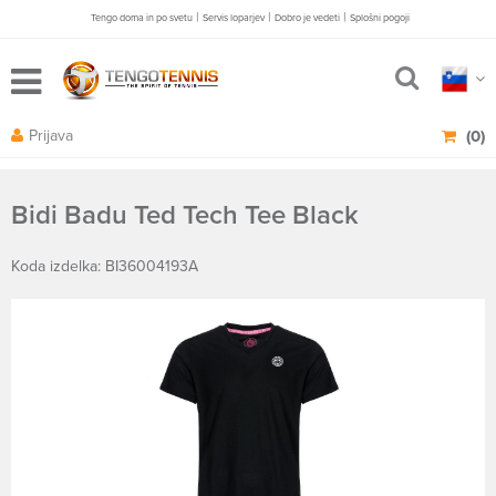
|
|
|
Tengo doma in po svetu
Servis loparjev
Dobro je vedeti
Splošni pogoji
Prijava
(0)
Bidi Badu Ted Tech Tee Black
Koda izdelka: BI36004193A