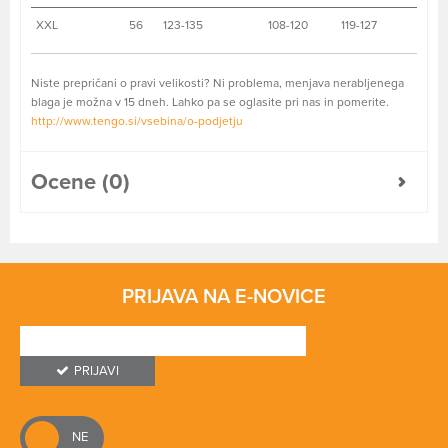
XXL
56
123-135
108-120
119-127
Niste prepričani o pravi velikosti? Ni problema, menjava nerabljenega
blaga je možna v 15 dneh. Lahko pa se oglasite pri nas in pomerite.
http://www.tengo.si/vsebina/o-podjetju
Ocene (0)
PRIJAVA NA E-NOVICE
PRIJAVI