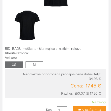
BIDI BADU moška teniška majica s kratkimi rokavi.
Izberite različico:
Velikost
XS
M
Neobvezna priporočena prodajna cena dobavitelja:
34.95 €
Cena:
17.45 €
Razlika:
(50.07 %) 17.50 €
Na zalogi
Kos
V KOŠARICO