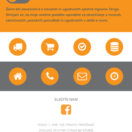
Želim biti obveščen/a o novostih in ugodnostih spletne trgovine Tengo.
Strinjam se, da moje osebne podatke uporabite za obveščanje o novicah,
zanimivostih, posebnih ponudbah in ugodnostih v obliki e-novic.
SLEDITE NAM
TENGO © 2018. VSE PRAVICE PRIDRŽANE.
IZDELAVA SPLETNIH STRANI
AV STUDIO