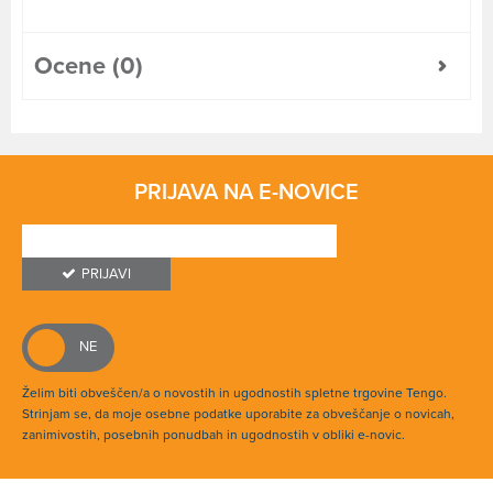
Ocene (0)
PRIJAVA NA E-NOVICE
PRIJAVI
Želim biti obveščen/a o novostih in ugodnostih spletne trgovine Tengo.
Strinjam se, da moje osebne podatke uporabite za obveščanje o novicah,
zanimivostih, posebnih ponudbah in ugodnostih v obliki e-novic.