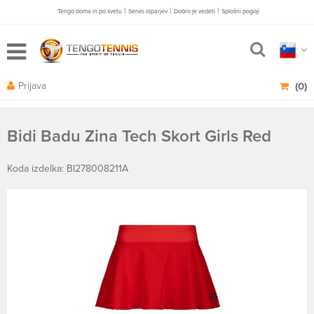
|
|
|
Tengo doma in po svetu
Servis loparjev
Dobro je vedeti
Splošni pogoji
Prijava
(0)
Bidi Badu Zina Tech Skort Girls Red
Koda izdelka: BI278008211A