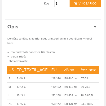
Kos
V KOŠARICO
Opis
Dekliško teniško krilo Bidi Badu z integriranimi spodnjicami v rdeči
barvi.
material: 94% poliester, 6% elastan
barva: rdeča
Tabela velikosti:
US
TP_TEXTIL_AGE
EU
višina
čez prsa
S
8 -10 J.
128/140
128-140 cm
67-69
M
10-12 J.
140/152
140-152 cm
69-78,5
L
12-13 J.
152/158
152-158 cm
78,5-83,5
XL
13-15 J.
158/170
158-170 cm
83,5-88,5