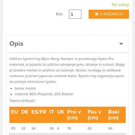
Na zalogi
Kos
V KOŠARICO
Opis
Odličen športni top Bjorn Borg. Narejen iz posebnega Hydro Pro
materiala, ki poskrbi za odlično odvajanje potu, dihanje in suhost. Blago
je izredno mehko in prijetno za nošenje. Vzorec na blagu je oblikoval
svetovno priznani japonski umetnik Naito. Športni top zagotavlja oporo
za srednje intenzivne športe.
barva: modra
material: 80% Polyamid, 20% Elastan
Tabela velikosti:
EU
DE
ES/FR
IT
UK
Prsi v
Pas v
Boki
(cm)
(cm)
(cm)
XS
32
34
36
4
76
60
84