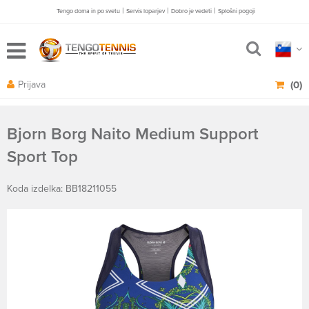
|
|
|
Tengo doma in po svetu
Servis loparjev
Dobro je vedeti
Splošni pogoji
Prijava
(0)
Bjorn Borg Naito Medium Support
Sport Top
Koda izdelka: BB18211055