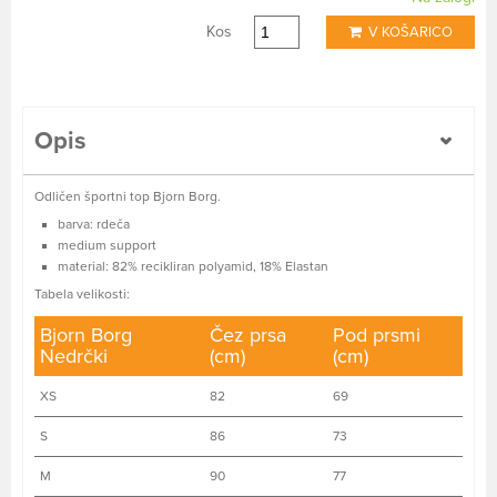
Kos
V KOŠARICO
Opis
Odličen športni top Bjorn Borg.
barva: rdeča
medium support
material: 82% recikliran polyamid, 18% Elastan
Tabela velikosti:
Bjorn Borg
Čez prsa
Pod prsmi
Nedrčki
(cm)
(cm)
XS
82
69
S
86
73
M
90
77