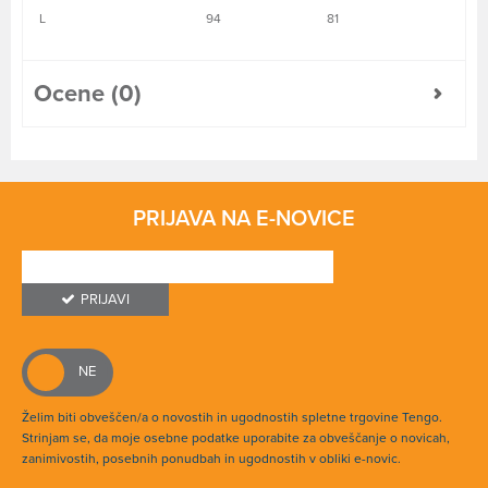
L
94
81
Ocene (0)
PRIJAVA NA E-NOVICE
PRIJAVI
Želim biti obveščen/a o novostih in ugodnostih spletne trgovine Tengo.
Strinjam se, da moje osebne podatke uporabite za obveščanje o novicah,
zanimivostih, posebnih ponudbah in ugodnostih v obliki e-novic.