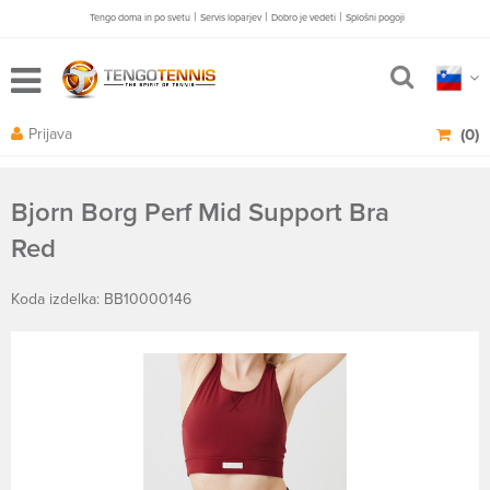
|
|
|
Tengo doma in po svetu
Servis loparjev
Dobro je vedeti
Splošni pogoji
Prijava
(0)
Bjorn Borg Perf Mid Support Bra
Red
Koda izdelka: BB10000146