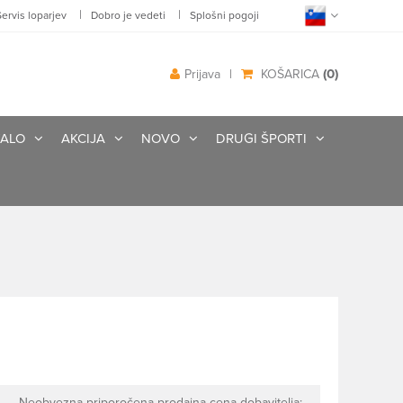
|
|
Servis loparjev
Dobro je vedeti
Splošni pogoji
(0)
Prijava
|
KOŠARICA
ALO
AKCIJA
NOVO
DRUGI ŠPORTI
Neobvezna priporočena prodajna cena dobavitelja: