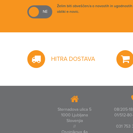
Želim biti obveščen/a o novostih in ugodnosti
obliki e-novic.
HITRA DOSTAVA
Sternadova ulica 5
08/205-18-
1000 Ljubljana
01/512-80-
Slovenjia
//
031 753 
Osojnikova 4a