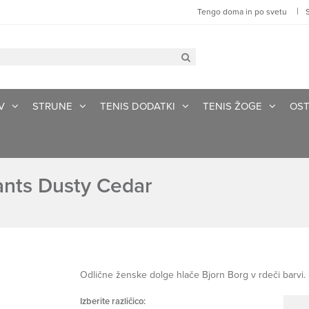
|
Tengo doma in po svetu
V
STRUNE
TENIS DODATKI
TENIS ŽOGE
OST
ants Dusty Cedar
Odlične ženske dolge hlače Bjorn Borg v rdeči barvi.
Izberite različico: