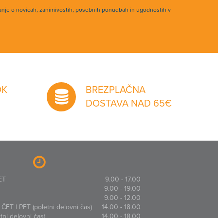
anje o novicah, zanimivostih, posebnih ponudbah in ugodnostih v
OK
BREZPLAČNA
DOSTAVA NAD 65€
ET
9.00 - 17.00
9.00 - 19.00
9.00 - 12.00
ČET | PET (poletni delovni čas)
14.00 - 18.00
ni delovni čas)
14.00 - 18.00