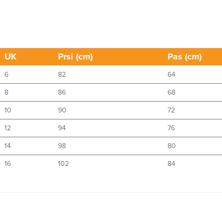
UK
Prsi (cm)
Pas (cm)
6
82
64
8
86
68
10
90
72
12
94
76
14
98
80
16
102
84