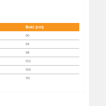
Boki (cm)
90
94
98
102
106
110