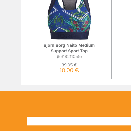
Bjorn Borg Naito Medium
Support Sport Top
BB18211055
39.95 €
10.00 €