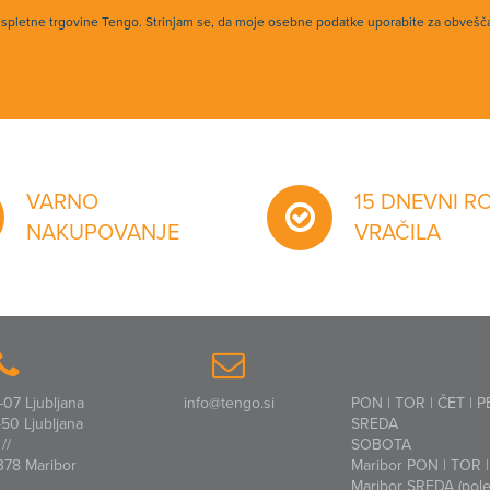
h spletne trgovine Tengo. Strinjam se, da moje osebne podatke uporabite za obvešč
VARNO
15 DNEVNI R
NAKUPOVANJE
VRAČILA
07 Ljubljana
info@tengo.si
PON | TOR | ČET | P
50 Ljubljana
SREDA
//
SOBOTA
378 Maribor
Maribor PON | TOR | 
Maribor SREDA (polet