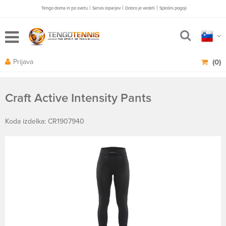
|
|
|
Tengo doma in po svetu
Servis loparjev
Dobro je vedeti
Splošni pogoji
Prijava
(0)
Craft Active Intensity Pants
Koda izdelka: CR1907940