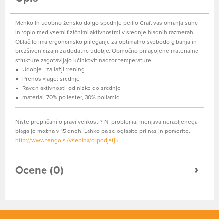
Mehko in udobno žensko dolgo spodnje perilo Craft vas ohranja suho
in toplo med vsemi fizičnimi aktivnostmi v srednje hladnih razmerah.
Oblačilo ima ergonomsko prileganje za optimalno svobodo gibanja in
brezšiven dizajn za dodatno udobje. Območno prilagojene materialne
strukture zagotavljajo učinkovit nadzor temperature.
Udobje - za lažji trening
Prenos vlage: srednje
Raven aktivnosti: od nizke do srednje
material: 70% poliester, 30% poliamid
Niste prepričani o pravi velikosti? Ni problema, menjava nerabljenega
blaga je možna v 15 dneh. Lahko pa se oglasite pri nas in pomerite.
http://www.tengo.si/vsebina/o-podjetju
Ocene (0)