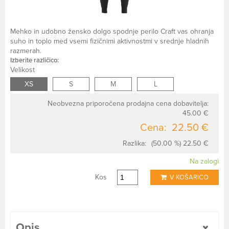
Mehko in udobno žensko dolgo spodnje perilo Craft vas ohranja
suho in toplo med vsemi fizičnimi aktivnostmi v srednje hladnih
razmerah.
Izberite različico:
Velikost
XS
S
M
L
Neobvezna priporočena prodajna cena dobavitelja:
45.00 €
Cena:
22.50 €
Razlika:
(50.00 %) 22.50 €
Na zalogi
Kos
V KOŠARICO
Opis