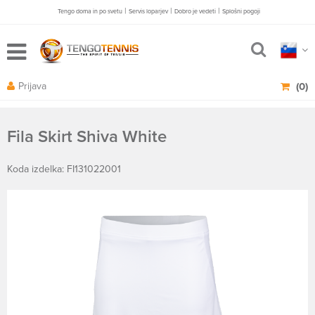
|
|
|
Tengo doma in po svetu
Servis loparjev
Dobro je vedeti
Splošni pogoji
Prijava
(0)
Fila Skirt Shiva White
Koda izdelka: FI131022001