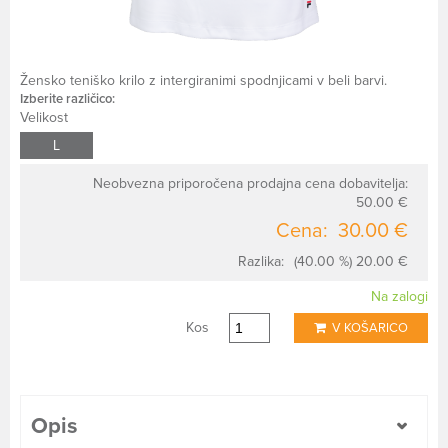
Žensko teniško krilo z intergiranimi spodnjicami v beli barvi.
Izberite različico:
Velikost
L
Neobvezna priporočena prodajna cena dobavitelja:
50.00 €
Cena:
30.00 €
Razlika:
(40.00 %) 20.00 €
Na zalogi
Kos
V KOŠARICO
Opis